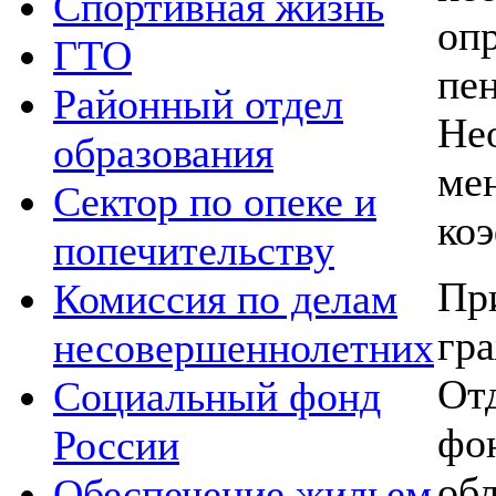
Спортивная жизнь
оп
ГТО
пе
Районный отдел
Не
образования
м
Сектор по опеке и
ко
попечительству
П
Комиссия по делам
гр
несовершеннолетних
От
Социальный фонд
фо
России
об
Обеспечение жильем