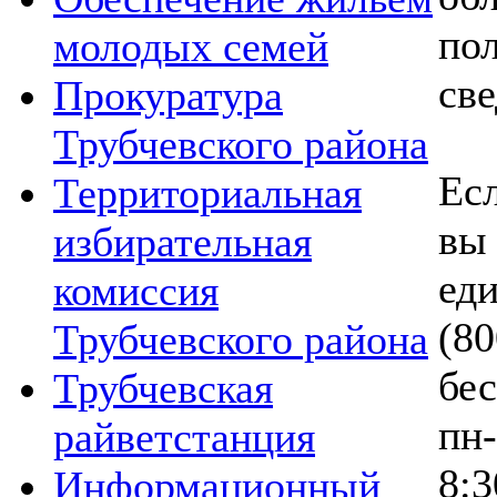
по
молодых семей
све
Прокуратура
Трубчевского района
Есл
Территориальная
вы
избирательная
ед
комиссия
(8
Трубчевского района
бе
Трубчевская
пн-
райветстанция
8:3
Информационный