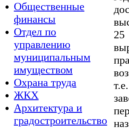
Общественные
до
финансы
вы
Отдел по
2
управлению
вы
муниципальным
пр
имуществом
во
Охрана труда
т.
ЖКХ
за
Архитектура и
пе
градостроительство
на