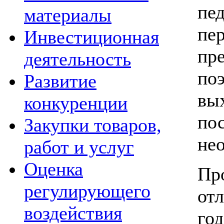
пе
материалы
п
Инвестиционная
пр
деятельность
по
Развитие
вы
конкуренции
п
Закупки товаров,
не
работ и услуг
Оценка
Пр
регулирующего
отл
воздействия
го