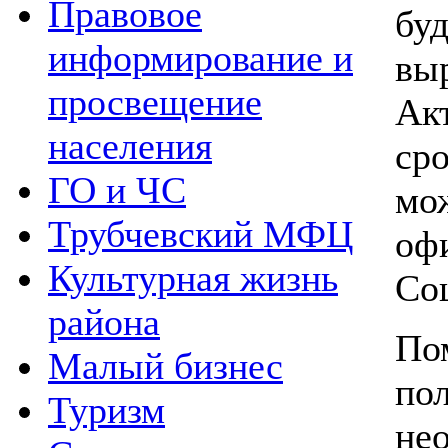
Правовое
бу
информирование и
вы
просвещение
Ак
населения
ср
ГО и ЧС
м
Трубчевский МФЦ
о
Культурная жизнь
Со
района
П
Малый бизнес
по
Туризм
н