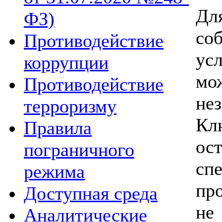
Д
ФЗ)
со
Противодействие
ус
коррупции
мо
Противодействие
не
терроризму
Кл
Правила
о
пограничного
сп
режима
пр
Доступная среда
не
Аналитические