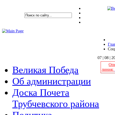
Гла
Соц
07 | 08 | 2
Опе
Великая Победа
линия:
Об администрации
Доска Почета
К
Трубчевского района