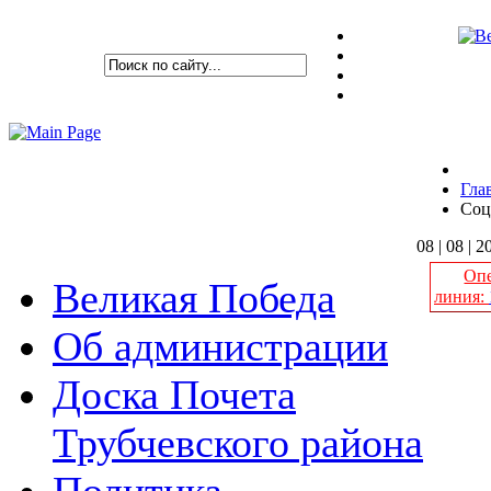
Гла
Соц
08 | 08 | 2
Опе
Великая Победа
линия:
Об администрации
Доска Почета
К
Трубчевского района