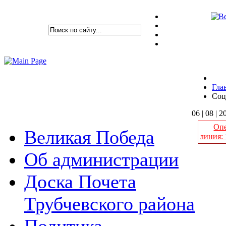
Гла
Соц
06 | 08 | 2
Опе
Великая Победа
линия:
Об администрации
Доска Почета
К
Трубчевского района