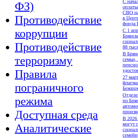
С нача
ФЗ)
оплаты
СВО на
Противодействие
в Цент
фонда 
коррупции
С 1 ап
Брянск
социал
Противодействие
88 тыс
В Брян
терроризму
семьи,
пенсио
Правила
удосто
27 мар
флагма
пограничного
Бежицк
Отделе
режима
по Бря
автомо
Доступная среда
произв
В 2026
могут 
Аналитические
социал
семейн