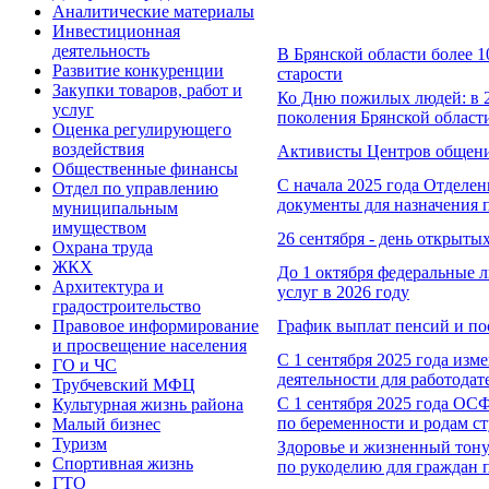
Аналитические материалы
Инвестиционная
деятельность
В Брянской области более 
Развитие конкуренции
старости
Закупки товаров, работ и
Ко Дню пожилых людей: в 2
услуг
поколения Брянской област
Оценка регулирующего
воздействия
Активисты Центров общения
Общественные финансы
С начала 2025 года Отделе
Отдел по управлению
документы для назначения 
муниципальным
имуществом
26 сентября - день открыты
Охрана труда
ЖКХ
До 1 октября федеральные 
Архитектура и
услуг в 2026 году
градостроительство
График выплат пенсий и пос
Правовое информирование
и просвещение населения
С 1 сентября 2025 года из
ГО и ЧС
деятельности для работодат
Трубчевский МФЦ
С 1 сентября 2025 года ОС
Культурная жизнь района
по беременности и родам с
Малый бизнес
Туризм
Здоровье и жизненный тону
Спортивная жизнь
по рукоделию для граждан 
ГТО