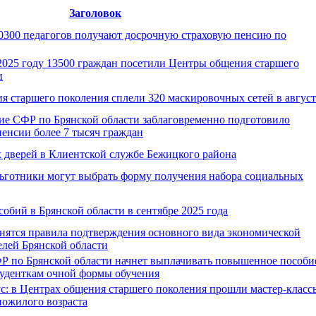
Заголовок
10300 педагогов получают досрочную страховую пенсию по
025 году 13500 граждан посетили Центры общения старшего
и
 старшего поколения сплели 320 маскировочных сетей в август
ние СФР по Брянской области заблаговременно подготовило
пенсии более 7 тысяч граждан
х дверей в Клиентской службе Бежицкого района
льготники могут выбрать форму получения набора социальных
обий в Брянской области в сентябре 2025 года
менятся правила подтверждения основного вида экономической
елей Брянской области
ФР по Брянской области начнет выплачивать повышенное пособи
туденткам очной формы обучения
с: в Центрах общения старшего поколения прошли мастер-класс
пожилого возраста