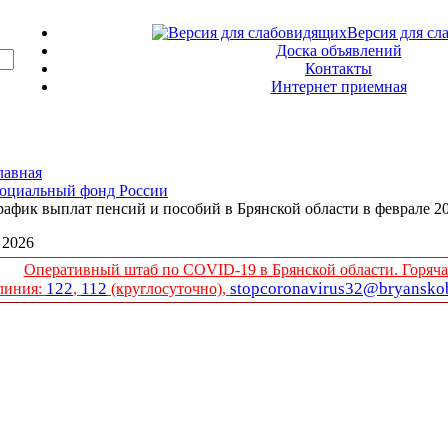
Версия для сл
Доска объявлений
Контакты
Интернет приемная
лавная
оциальный фонд России
рафик выплат пенсий и пособий в Брянской области в феврале 2
| 2026
Оперативный штаб по COVID-19 в Брянской области. Горяча
122
112
stopcoronavirus32@bryanskob
линия:
,
(круглосуточно),
ба (на правах отдела) в Трубчевском му