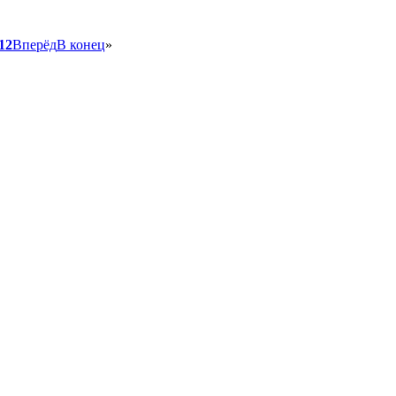
12
Вперёд
В конец
»