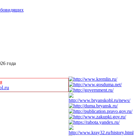
абовидящих
026 года
я
l.ru
ниципальном районе