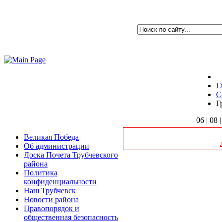
Г
С
Г
06 | 08 
Великая Победа
Об администрации
Доска Почета Трубчевского
района
Политика
Клиентская служ
конфиденциальности
Наш Трубчевск
Новости района
Правопорядок и
общественная безопасность