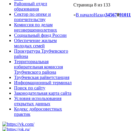
Районный отдел
Страница 8 из 133
образования
Сектор по опеке и
«
В начало
Назад
3
4
5
6
7
8
9
10
11
попечительству
Комиссия по делам
несовершеннолетних
Социальный фонд России
Обеспечение жильем
молодых семей
Прокуратура Трубчевского
района
Территориальная
избирательная комиссия
Трубчевского района
Трубчевская райветстанция
Информационный терминал
Поиск по сайту
Законодательная карта сайта
Условия использования
открытых данных
Кодекс добросовестных
практик