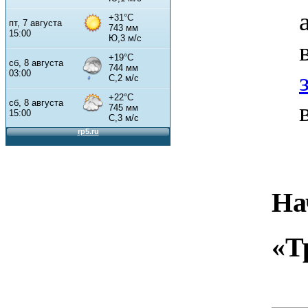
На
«Т
Д