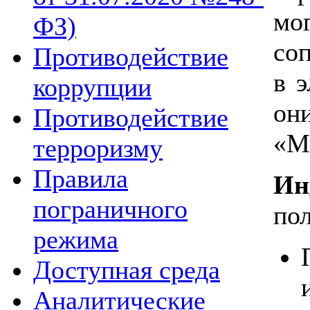
мо
ФЗ)
со
Противодействие
в 
коррупции
он
Противодействие
«М
терроризму
Правила
Ин
пограничного
по
режима
Доступная среда
Аналитические