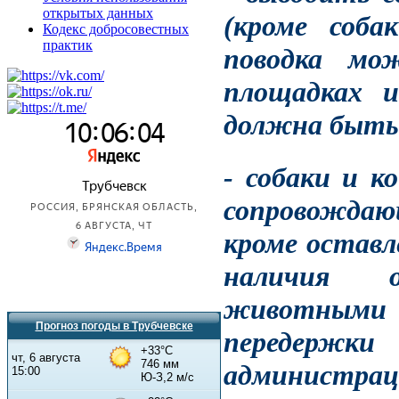
открытых данных
(кроме соба
Кодекс добросовестных
практик
поводка мо
площадках 
должна быть
- собаки и к
сопровождаю
кроме оставл
наличия о
животными 
Прогноз погоды в Трубчевске
передержки
администраци