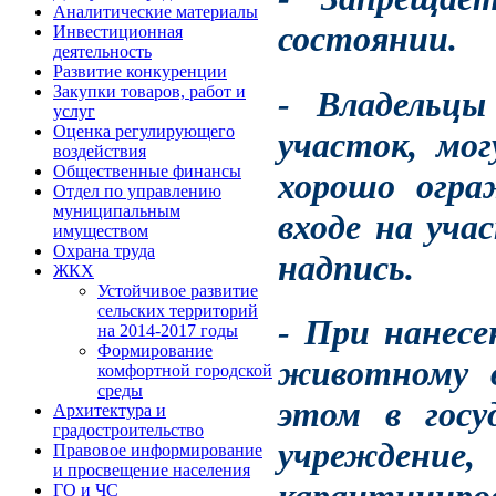
Аналитические материалы
состоянии.
Инвестиционная
деятельность
Развитие конкуренции
Закупки товаров, работ и
- Владельцы
услуг
Оценка регулирующего
участок, мог
воздействия
Общественные финансы
хорошо огра
Отдел по управлению
муниципальным
входе на уч
имуществом
Охрана труда
надпись.
ЖКХ
Устойчивое развитие
сельских территорий
- При нанесе
на 2014-2017 годы
Формирование
животному 
комфортной городской
среды
этом в госу
Архитектура и
градостроительство
учреждени
Правовое информирование
и просвещение населения
ГО и ЧС