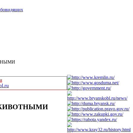
абовидящих
ТНЫМИ
я
l.ru
 ЖИВОТНЫМИ