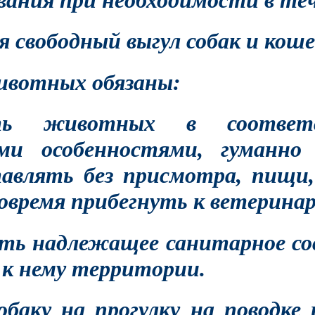
ания при необходимости в теч
я свободный выгул собак и коше
ивотных обязаны:
ть животных в соотве
ими особенностями, гуманно
авлять без присмотра, пищи, 
вовремя прибегнуть к ветерин
ть надлежащее санитарное со
к нему территории.
обаку на прогулку на поводке