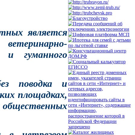
тных является
 ветеринарно-
 и гуманного
без поводка и
ских площадках,
их общественных
м в нетрезвом