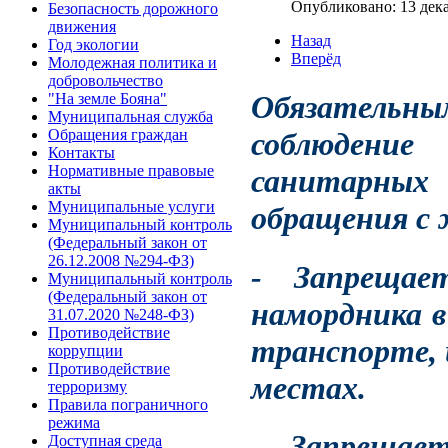
Опубликовано: 13 дек
Безопасность дорожного
движения
Назад
Год экологии
Вперёд
Молодежная политика и
добровольчество
Обязательны
"На земле Бояна"
Муниципальная служба
Обращения граждан
соблюдение
Контакты
Нормативные правовые
санитарных
акты
Муниципальные услуги
обращения с
Муниципальный контроль
(Федеральный закон от
26.12.2008 №294-ФЗ)
- Запрещае
Муниципальный контроль
(Федеральный закон от
намордника в
31.07.2020 №248-ФЗ)
Противодействие
транспорте, 
коррупции
Противодействие
местах.
терроризму
Правила пограничного
режима
- Запрещае
Доступная среда