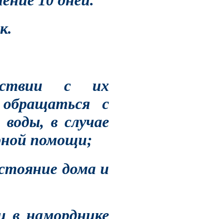
ение 10 дней.
к.
тствии с их
 обращаться с
воды, в случае
арной помощи;
стояние дома и
 и в наморднике