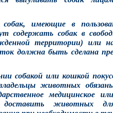
 собак, имеющие в пользова
ут содержать собак в свобод
жденной территории) или на
асток должна быть сделана п
нии собакой или кошкой покус
владельцы животных обязан
дарственное медицинское ил
е, доставить животных д