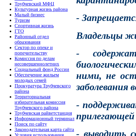
карантиниров
Трубчевский МФЦ
Культурная жизнь района
Малый бизнес
- Запрещаетс
Туризм
Спортивная жизнь
ГТО
Владельцы ж
Районный отдел
образования
Сектор по опеке и
- содержа
попечительству
Комиссия по делам
биологическ
несовершеннолетних
Социальный фонд России
ними, не ост
Обеспечение жильем
молодых семей
заболевания 
Прокуратура Трубчевского
района
Территориальная
- поддержива
избирательная комиссия
Трубчевского района
прилегающей 
Трубчевская райветстанция
Информационный терминал
Поиск по сайту
Законодательная карта сайта
- выводить с
Условия использования