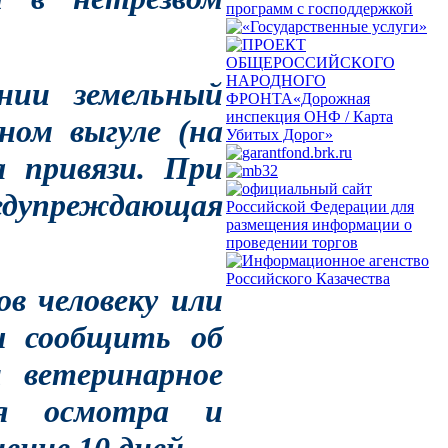
нии земельный
ном выгуле (на
 привязи. При
редупреждающая
ов человеку или
ы сообщить об
и ветеринарное
ля осмотра и