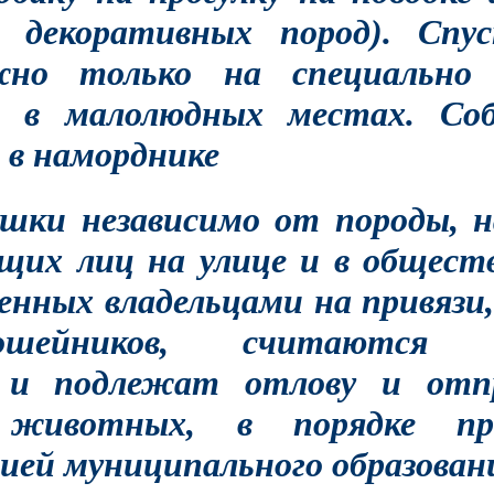
к декоративных пород). Спу
жно только на специально 
и в малолюдных местах. Со
 в наморднике
ошки независимо от породы, н
щих лиц на улице и в общест
енных владельцами на привязи
шейников, считаются бе
и подлежат отлову и отпр
 животных, в порядке пре
ей муниципального образован