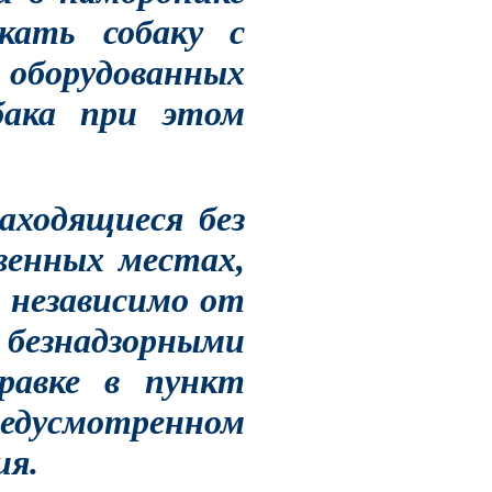
скать собаку с
оборудованных
бака при этом
аходящиеся без
венных местах,
, независимо от
знадзорными
авке в пункт
дусмотренном
ия.