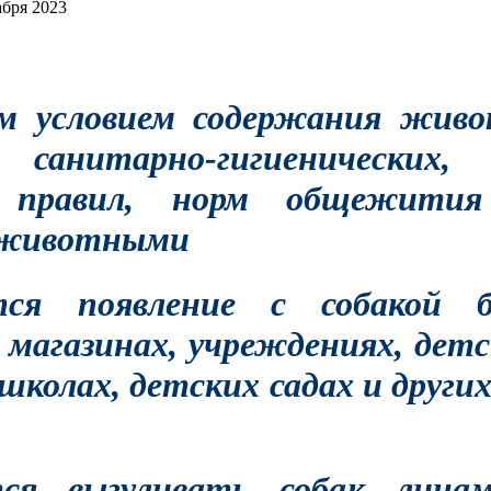
абря 2023
м условием содержания живо
 санитарно-гигиенических,
 правил, норм общежития
 животными
тся появление с собакой 
 магазинах, учреждениях, дет
школах, детских садах и друг
тся выгуливать собак лица