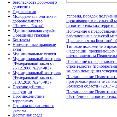
Безопасность дорожного
движения
Год экологии
Условия, порядок получени
Молодежная политика и
проживающим в сельской ме
добровольчество
развитие сельских территори
"На земле Бояна"
Муниципальная служба
Положение о предоставлени
Обращения граждан
работающим в сельской мес
Контакты
Правительсятва Брянской об
Нормативные правовые
Типовое положение о предо
акты
Федерации, проживающим в 
Муниципальные услуги
постановлением Правительс
Муниципальный контроль
Положение о предоставлени
(Федеральный закон от
строительству (приобретен
26.12.2008 №294-ФЗ)
жилого помещения утвержде
Муниципальный контроль
Постановление Правительств
(Федеральный закон от
программы«развитие сельск
31.07.2020 №248-ФЗ)
Брянской области» (2017 – 
Противодействие
коррупции
Постановление Правительст
Противодействие
«Устойчивое развитие сельс
терроризму
Правила пограничного
режима
Доступная среда