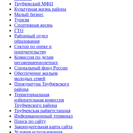
Трубчевский МФЦ
Культурная жизнь района
Малый бизнес
Туризм
Спортивная жизнь
ГТО
Районный отдел
образования
Сектор по опеке и
попечительству
Комиссия по делам
несовершеннолетних
Социальный фонд России
Обеспечение жильем
молодых семей
Прокуратура Трубчевского
района
Территориальная
избирательная комиссия
Трубчевского района
Трубчевская райветстанция
Информационный терминал
Поиск по сайту
Законодательная карта сайта
Условия использования