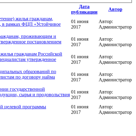
Дата
Автор
публикации
етение) жилья гражданам,
01 июня
Автор:
, в рамках ФЦП «Устойчивое
2017
Администратор
гражданам, проживающим и
01 июня
Автор:
утвержденное постановлением
2017
Администратор
 жилья гражданам Российской
01 июня
Автор:
пециалистам утвержденное
2017
Администратор
ципальных образований по
01 июня
Автор:
листам по договору найма
2017
Администратор
ении государственной
01 июня
Автор:
одукции, сырья и продовольствия
2017
Администратор
ой целевой программы
01 июня
Автор:
2017
Администратор