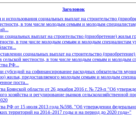
Заголовок
я и использования социальных выплат на строительство (приобр
стности, в том числе молодым семьям и молодым специалистам
й...
и социальных выплат на строительство (приобретение) жилья 
тности, в том числе молодым семьям и молодым специалистам 
ласти...
ставлении социальных выплат на строительство (приобретение)
сельской местности, в том числе молодым семьям и молодым с
тва РФ...
и субсидий на софинансирование расходных обязательств муни
ию) жилья, предоставляемого молодым семьям и молодым специа
нное поста...
а Брянской области от 26 декабря 2016 г. № 729-п "Об утвержд
ого хозяйства и регулирование рынков сельскохозяйственной пр
2020
ва РФ от 15 июля 2013 года №598. "Об утверждении федеральн
ких территорий на 2014–2017 годы и на период до 2020 года»"