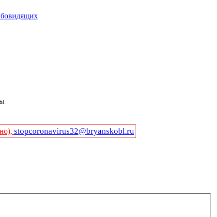
абовидящих
ды
stopcoronavirus32@bryanskobl.ru
но),