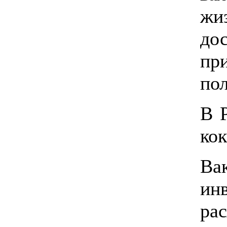
жи
до
пр
по
В 
кок
Ва
ин
рас