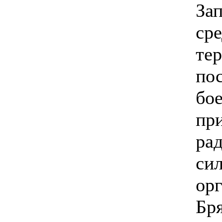
За
ср
те
по
бое
пр
ра
си
ор
Бр