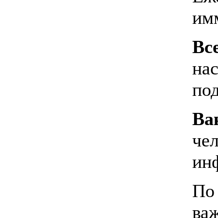
им
Вс
на
под
Ва
че
ин
По
ва