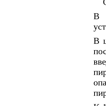
В 
уст
В 
по
вв
пи
оп
пир