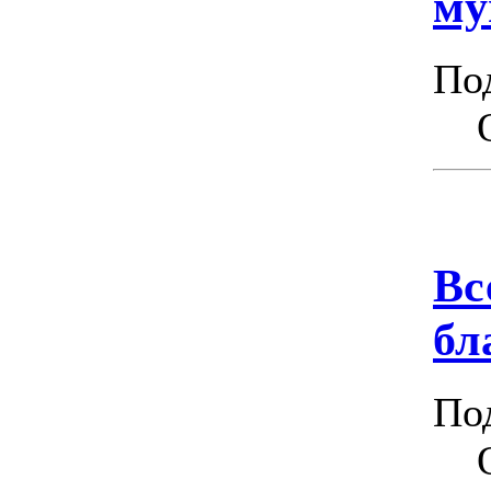
му
По
Вс
бл
По