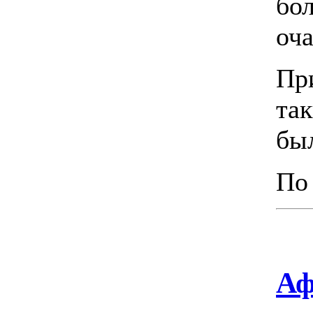
бо
оч
Пр
та
бы
По
Аф