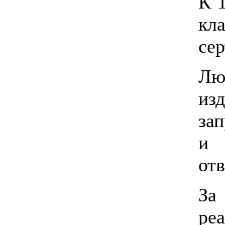
К 
кл
сер
Лю
изд
за
и 
отв
За
ре