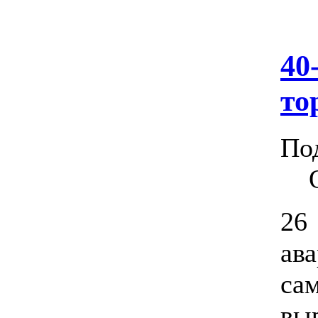
40
то
По
26
ава
са
вы