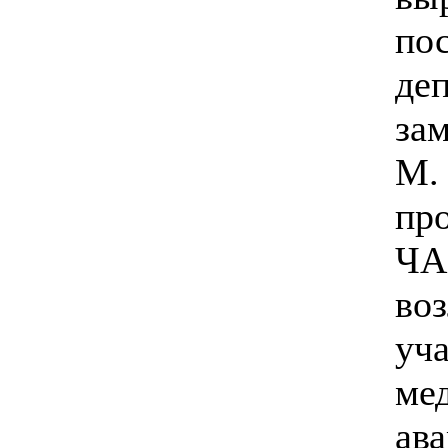
по
де
зам
М.
пр
ЧА
во
уч
ме
ав