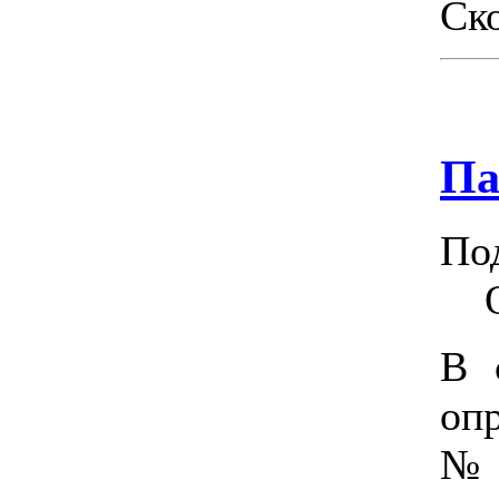
Ско
Па
По
В 
оп
№ 