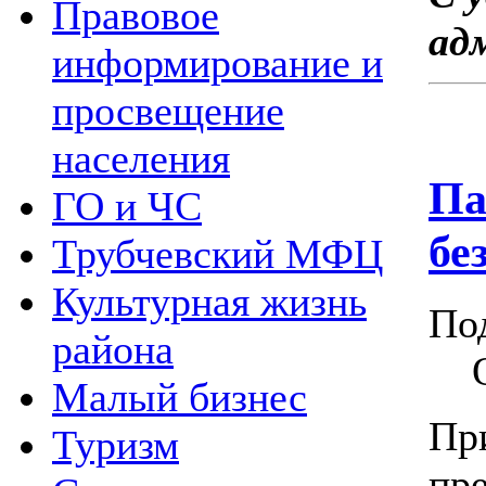
Правовое
ад
информирование и
просвещение
населения
Па
ГО и ЧС
бе
Трубчевский МФЦ
Культурная жизнь
По
района
Малый бизнес
Пр
Туризм
пре