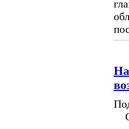
гл
об
по
На
во
По