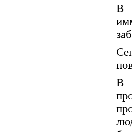
В 
им
заб
Се
пов
В 
пр
пр
лю