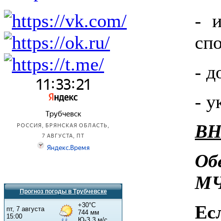
- 
сп
- 
- у
ВН
Об
МЧ
Прогноз погоды в Трубчевске
Ес