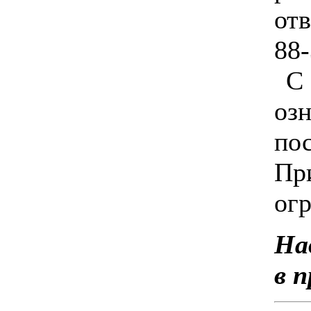
отв
88-
С 
оз
по
Пр
ог
На
в 