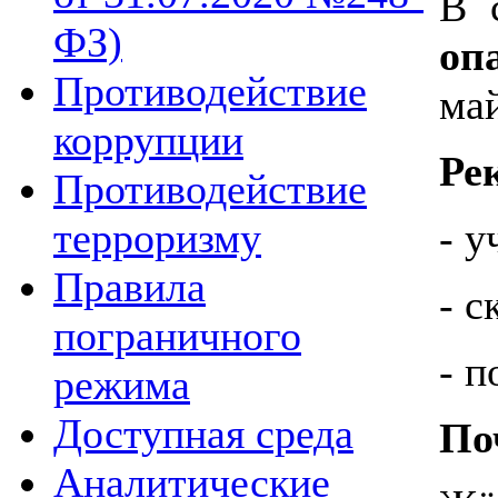
В 
ФЗ)
оп
Противодействие
ма
коррупции
Ре
Противодействие
терроризму
- 
Правила
- 
пограничного
- п
режима
Доступная среда
По
Аналитические