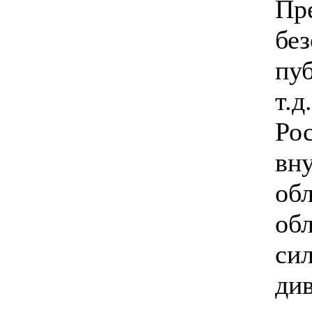
Пр
бе
пу
т.
Ро
вн
об
об
си
ди