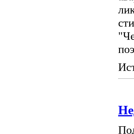
ли
ст
"Ч
по
Ис
Не
По