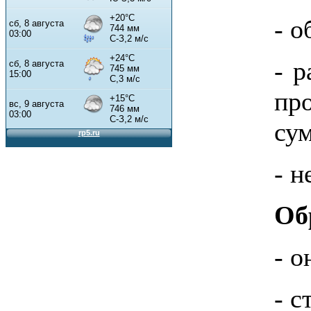
- 
- 
пр
сум
- н
Об
- о
- с