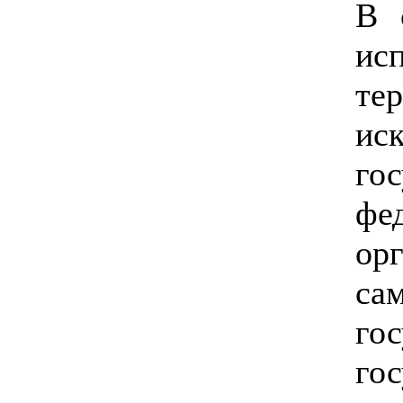
В 
ис
те
ис
го
фе
ор
са
го
го