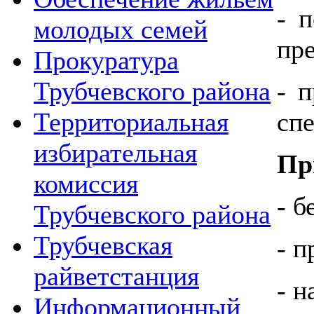
- 
молодых семей
пр
Прокуратура
Трубчевского района
- 
Территориальная
сп
избирательная
Пр
комиссия
- б
Трубчевского района
Трубчевская
- 
райветстанция
- н
Информационный