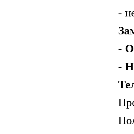
- н
За
-
О
-
Н
Те
Про
Пол