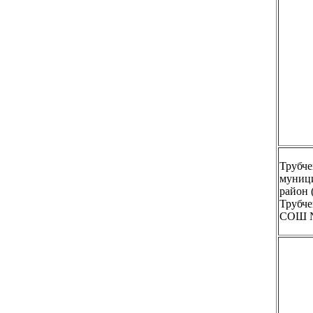
Трубче
муниц
район
Трубче
СОШ 