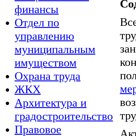
Со
финансы
Вс
Отдел по
тр
управлению
за
муниципальным
ко
имуществом
по
Охрана труда
ме
ЖКХ
во
Архитектура и
тр
градостроительство
Правовое
Ак