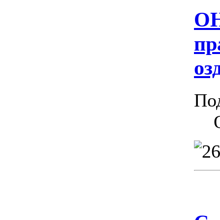
ОН
пр
оз
По