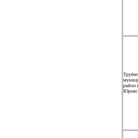
Трубче
муниц
район
Юровс