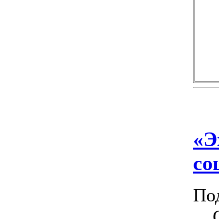
«Э
со
По