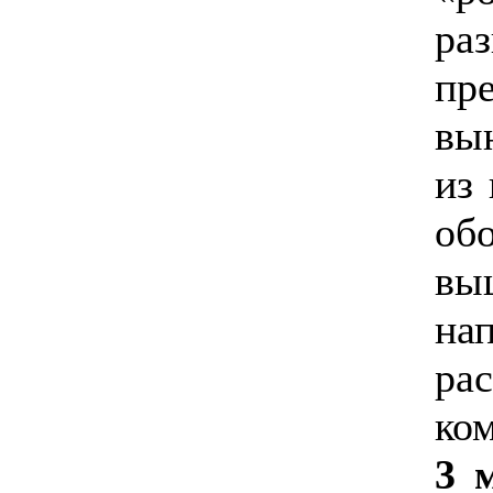
ра
пр
вы
из
об
вы
на
ра
ко
3 