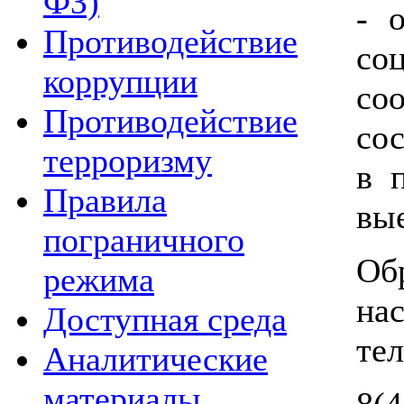
ФЗ)
- 
Противодействие
со
коррупции
со
Противодействие
со
терроризму
в 
Правила
вые
пограничного
Об
режима
на
Доступная среда
те
Аналитические
материалы
8(4