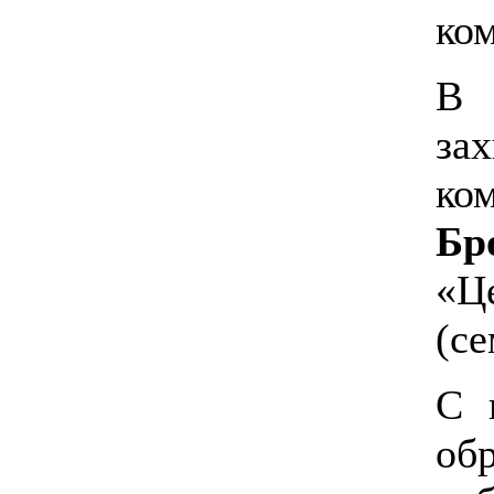
ко
В 
за
ко
Бр
«Ц
(се
С 
обр