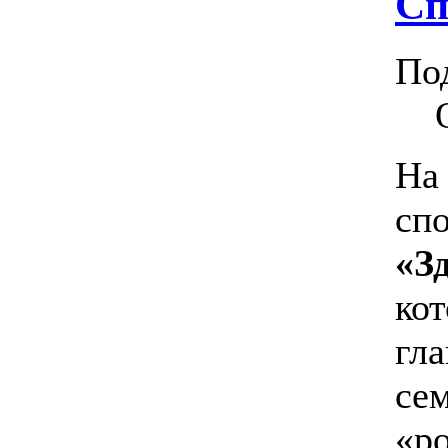
Сп
По
На
сп
«З
ко
гл
сем
«р