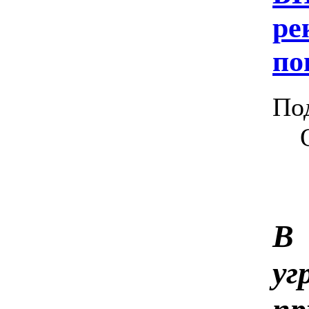
ре
по
По
В 
уг