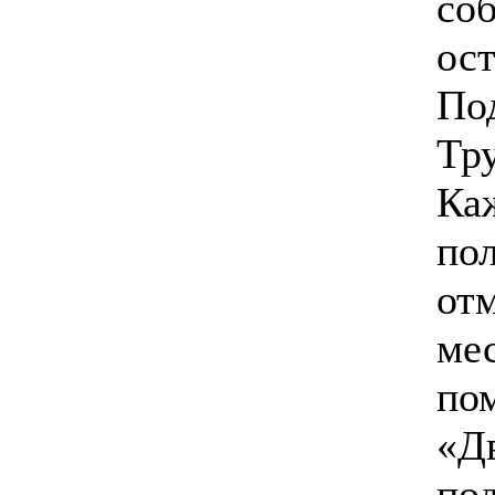
со
ос
По
Тр
Ка
по
от
ме
по
«Д
по