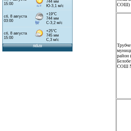
СОШ)
Трубче
муниц
район
Белобе
СОШ 