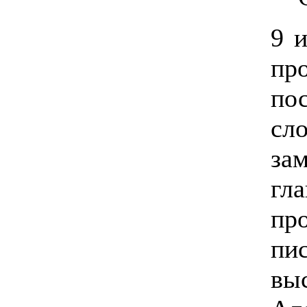
9 
пр
по
сл
за
гл
пр
пи
вы