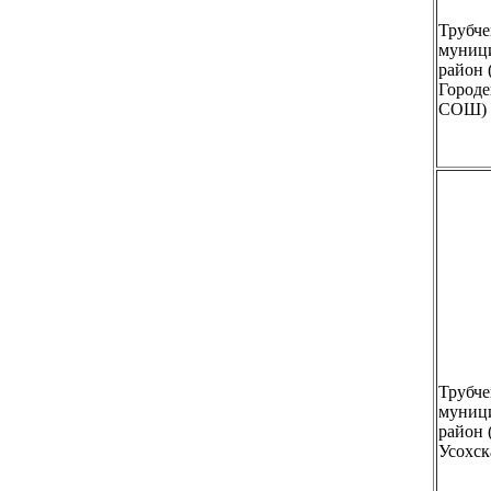
Трубче
муниц
район
Городе
СОШ)
Трубче
муниц
район
Усохс