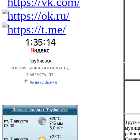
Прогноз погоды в Трубчевске
Трубче
муниц
район
Семячк