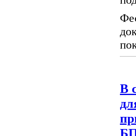
Фе
до
по
В 
дл
пр
БП