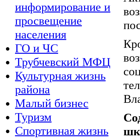
информирование и
во
просвещение
по
населения
Кр
ГО и ЧС
во
Трубчевский МФЦ
соц
Культурная жизнь
те
района
Вл
Малый бизнес
Туризм
Со
Спортивная жизнь
шк