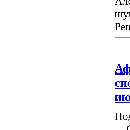
Ал
шу
Ре
Аф
сп
ию
По