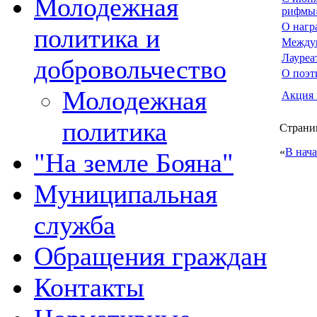
Молодежная
рифмы
О нагр
политика и
Междун
Лауреа
добровольчество
О поэт
Молодежная
Акция 
политика
Страниц
«
В нач
"На земле Бояна"
Муниципальная
служба
Обращения граждан
Контакты