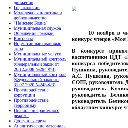
движения
Год экологии
Молодежная политика и
добровольчество
"На земле Бояна"
Муниципальная служба
10 ноября в читал
Обращения граждан
конкурс чтецов «Моя 
Контакты
Нормативные правовые
акты
В конкурсе принял
Муниципальные услуги
воспитанники ЦДТ «
Муниципальный контроль
конкурса победителя
(Федеральный закон от
Пушкина, руководител
26.12.2008 №294-ФЗ)
Муниципальный контроль
А.С. Пушкина, руков
(Федеральный закон от
СОШ, руководитель Ди
31.07.2020 №248-ФЗ)
руководитель Кучин
Противодействие
руководитель Белик
коррупции
Противодействие
руководитель Белико
терроризму
областном конкурсе ч
Правила пограничного
режима
Доступная среда
Аналитические материалы