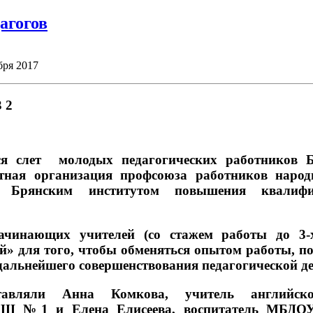
агогов
бря 2017
ся слет молодых педагогических работников 
тная организация профсоюза работников народ
с Брянским институтом повышения квалифи
начинающих учителей (со стажем работы до 3-
» для того, чтобы обменяться опытом работы, п
дальнейшего совершенствования педагогической де
тавляли Анна Комкова, учитель английс
ОШ №1 и Елена Елисеева, воспитатель МБДОУ 