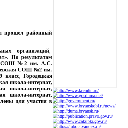
и прошел районный
ьных организаций,
т». По результатам
ая СОШ №2 им. А.С.
бчевская СОШ №2 им.
9 класс, Городецкая
кая школа-интернат,
ая школа-интернат,
ая школа-интернат,
влены для участия в