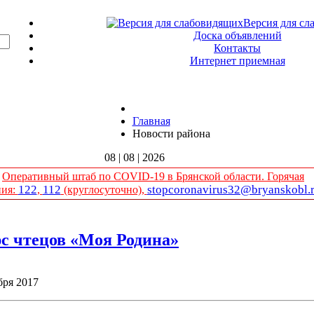
Версия для сл
Доска объявлений
Контакты
Интернет приемная
Главная
Новости района
08 | 08 | 2026
Оперативный штаб по COVID-19 в Брянской области. Горячая
122
112
stopcoronavirus32@bryanskobl.
ния:
,
(круглосуточно),
с чтецов «Моя Родина»
бря 2017