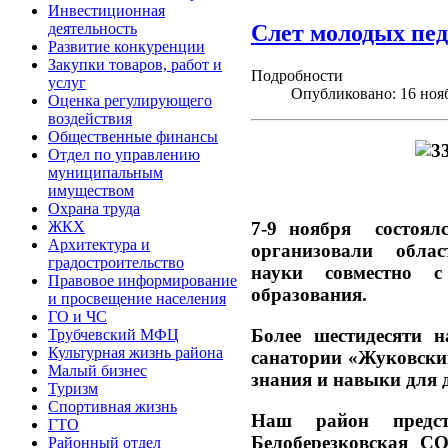
Инвестиционная
деятельность
Слет молодых пед
Развитие конкуренции
Закупки товаров, работ и
Подробности
услуг
Опубликовано: 16 ноя
Оценка регулирующего
воздействия
Общественные финансы
Отдел по управлению
муниципальным
имуществом
Охрана труда
ЖКХ
7-9 ноября состоял
Архитектура и
организовали облас
градостроительство
науки совместно 
Правовое информирование
образования.
и просвещение населения
ГО и ЧС
Более шестидесяти 
Трубчевский МФЦ
Культурная жизнь района
санатории «Жуковский
Малый бизнес
знания и навыки для 
Туризм
Спортивная жизнь
Наш район предс
ГТО
Белоберезковская С
Районный отдел