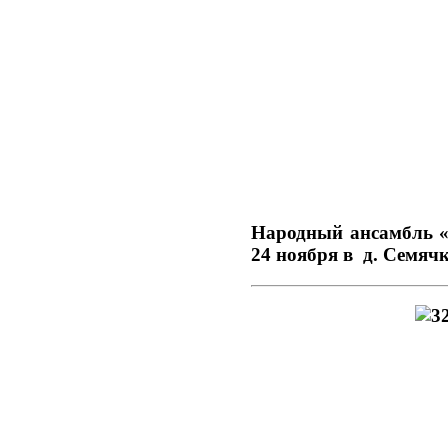
Народный ансамбль «
24 ноября в д. Семячк