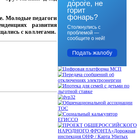
дороге, не
горит
фонарь?
ое. Молодые педагоги
нденциях развития
Столкнулись с
щались с коллегами.
проблемой —
сообщите о ней!
Подать жалобу