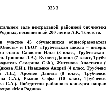
ьном зале центральной районной библиотек
Родина», посвященный 200-летию А.К. Толстого.
и участие 45 обучающихся общеобразовател
Юность» и ГБОУ «Трубчевская школа – интерна
ми стали: Савостин Илья (3 класс, Трубчевск
ь Гришина Л.А.), Буховец Даниил (7 класс, Тру
одитель Семерина С.Ф.), Жигунова Анастасия (
кова Л.И.), Иващенко Андрей (4 класс, Трубчевс
а Л.Е.), Арсёнов Данила (8 класс, Трубчевск
ова С.А.), Рыжик Софья (10 класс, Трубчевск
ва С.А.). Победители районного конкурса напра
тецов «Моя Родина».