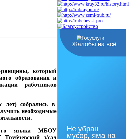
Жалобы на всё
Брянщины, который
ного образования и
кации работников
х лет) собрались в
олучить необходимые
ятельности.
Не убран
кого языка МБОУ
мусор, яма на
Трубчевский д/сад