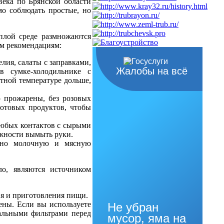
века по Брянской области
мо соблюдать простые, но
плой среде размножаются
им рекомендациям:
лия, салаты с заправками,
Жалобы на всё
в сумке-холодильнике с
атной температуре дольше,
 прожарены, без розовых
готовых продуктов, чтобы
любых контактов с сырыми
ожности вымыть руки.
нно молочную и мясную
ло, являются источником
я и приготовления пищи.
ены. Если вы используете
Не убран
иальными фильтрами перед
мусор, яма на