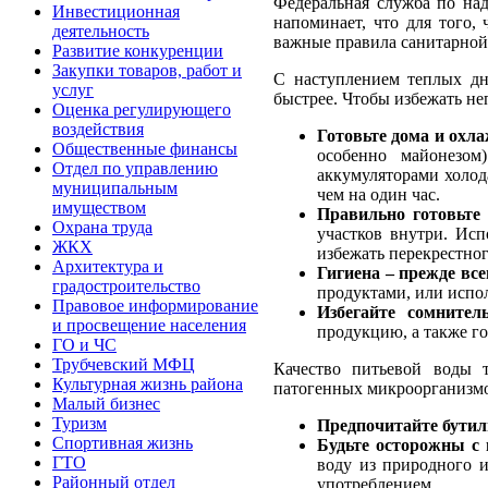
Федеральная служба по над
Инвестиционная
напоминает, что для того,
деятельность
важные правила санитарной
Развитие конкуренции
Закупки товаров, работ и
С наступлением теплых дн
услуг
быстрее. Чтобы избежать не
Оценка регулирующего
воздействия
Готовьте дома и охла
Общественные финансы
особенно майонезом
Отдел по управлению
аккумуляторами холод
муниципальным
чем на один час.
имуществом
Правильно готовьте 
Охрана труда
участков внутри. Ис
ЖКХ
избежать перекрестног
Архитектура и
Гигиена – прежде все
градостроительство
продуктами, или испо
Правовое информирование
Избегайте сомнител
и просвещение населения
продукцию, а также г
ГО и ЧС
Трубчевский МФЦ
Качество питьевой воды т
Культурная жизнь района
патогенных микроорганизмо
Малый бизнес
Туризм
Предпочитайте бутил
Спортивная жизнь
Будьте осторожны с
ГТО
воду из природного и
Районный отдел
употреблением.