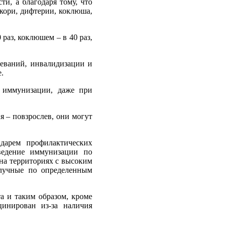
ти, а благодаря тому, что
кори, дифтерии, коклюша,
раз, коклюшем – в 40 раз,
еваний, инвалидизации и
.
й иммунизации, даже при
я – повзрослев, они могут
дарем профилактических
ведение иммунизации по
а территориях с высоким
олучные по определенным
а и таким образом, кроме
цинирован из-за наличия