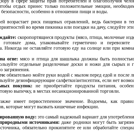
зору в сфере защиты прав потребителей и благополучия чело
 чтобы отдых принес только положительные эмоции, необходи
 безопасности, особенно в отношении пищи и воды.
ей возрастает риск пищевых отравлений, ведь бактерии в те
приятностей во время пикника или поездки на дачу, следуйте эт
ждайте:
скоропортящиеся продукты (мясо, птица, молочные изде
) готовьте дома, упаковывайте герметично и перевозите 
а. Никогда не оставляйте готовую еду на солнце или при комн
на огне:
мясо и птица для шашлыка должны быть полностью
пользуйте отдельные разделочные доски и ножи для сырых и 
о загрязнения.
го:
обязательно мойте руки водой с мылом перед едой и после 
льзуйте дезинфицирующие салфетки/антисептик, если нет возм
ьных покупок:
не приобретайте продукты питания, особе
отовую выпечку, в местах несанкционированной торговли.
акже имеет первостепенное значение. Водоемы, как прави
в, которые могут вызвать кишечные инфекции.
ированную воду:
это самый надежный вариант для употреблени
 природными источниками:
даже родники могут быть загрязн
сточника, обязательно прокипятите ее или обработайте спец