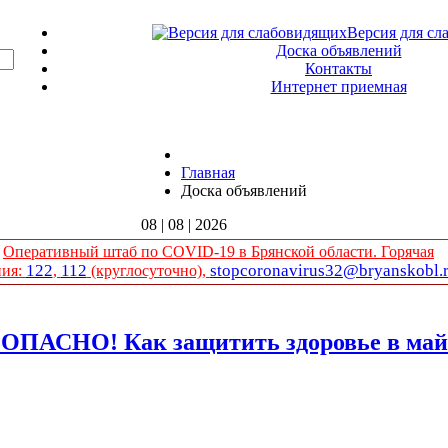
Версия для сл
Доска объявлений
Контакты
Интернет приемная
Главная
Доска объявлений
08 | 08 | 2026
Оперативный штаб по COVID-19 в Брянской области. Горячая
122
112
stopcoronavirus32@bryanskobl.
ния:
,
(круглосуточно),
АСНО! Как защитить здоровье в майс