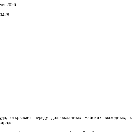
еля 2026
да, открывает череду долгожданных майских выходных, к
рироде.