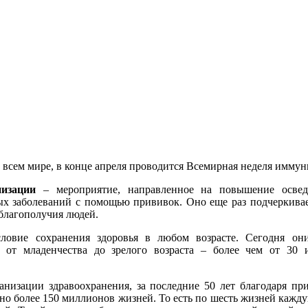
о всем мире, в конце апреля проводится Всемирная неделя иммун
изации
– мероприятие, направленное на повышение освед
х заболеваний с помощью прививок. Оно еще раз подчеркивае
 благополучия людей.
овие сохранения здоровья в любом возрасте. Сегодня он
 от младенчества до зрелого возраста – более чем от 30
низации здравоохранения, за последние 50 лет благодаря п
но более 150 миллионов жизней. То есть по шесть жизней кажд