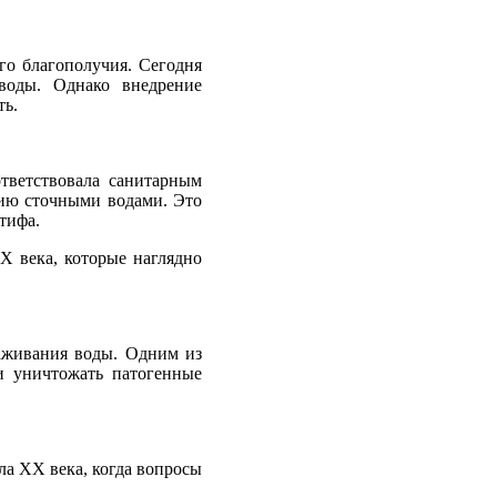
го благополучия. Сегодня
 воды. Однако внедрение
ть.
тветствовала санитарным
ию сточными водами. Это
тифа.
X века, которые наглядно
раживания воды. Одним из
и уничтожать патогенные
а XX века, когда вопросы