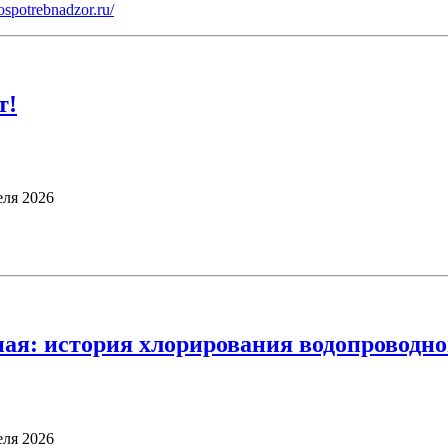
rospotrebnadzor.ru/
т!
еля 2026
ная: история хлорирования водопроводно
еля 2026