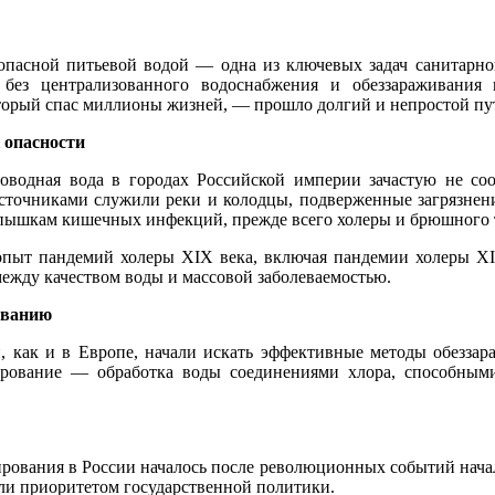
опасной питьевой водой — одна из ключевых задач санитарно
 без централизованного водоснабжения и обеззараживания
торый спас миллионы жизней, — прошло долгий и непростой пу
 опасности
оводная вода в городах Российской империи зачастую не соо
сточниками служили реки и колодцы, подверженные загрязнен
пышкам кишечных инфекций, прежде всего холеры и брюшного 
пыт пандемий холеры XIX века, включая пандемии холеры XI
ежду качеством воды и массовой заболеваемостью.
иванию
, как и в Европе, начали искать эффективные методы обезза
ирование — обработка воды соединениями хлора, способным
рования в России началось после революционных событий начал
ли приоритетом государственной политики.