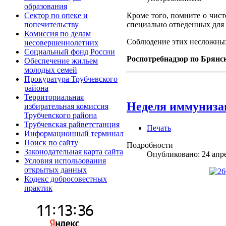
образования
Кроме того, помните о чист
Сектор по опеке и
специально отведенных для 
попечительству
Комиссия по делам
Соблюдение этих несложных 
несовершеннолетних
Социальный фонд России
Роспотребнадзор по Брянс
Обеспечение жильем
молодых семей
Прокуратура Трубчевского
района
Территориальная
Неделя иммунизац
избирательная комиссия
Трубчевского района
Трубчевская райветстанция
Печать
Информационный терминал
Поиск по сайту
Подробности
Законодательная карта сайта
Опубликовано: 24 апр
Условия использования
открытых данных
Кодекс добросовестных
практик