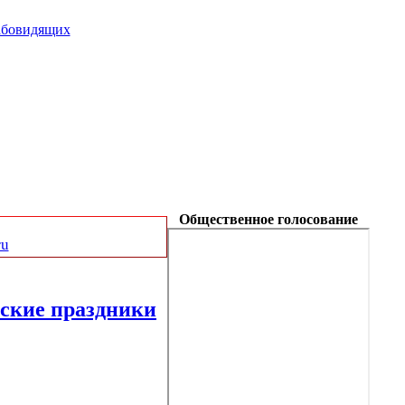
абовидящих
Общественное голосование
ru
кие праздники