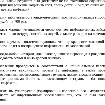
й. Такой результат был достигнут не по счастливой случайнос
приняли решение защитить себя, своих детей и окружающих от 
и других инфекций.
ции заболеваемость эпидемическим паротитом снизилась в 1500 
ухой – в 700 раз.
тают хорошо: уменьшается число случаев инфекционных забол
ется число нетрудоспособных людей, а также расходов на лечение
ло случаев, свидетельствующих, что прекращение массово
ости, ведет к возвращению инфекционных заболеваний.
когда-либо в истории, доживают до своего первого дня рождени
создавать семьи и жить долгой жизнью.
селения проводится в соответствии с национальным кален
сматривает вакцинацию против 12 инфекций, а также про
 отдельным профессиональным группам, людям, проживающим н
инфекционными болезнями, выезжающим в страны, неблагоп
х инфекций.
зких, вы участвуете в формировании коллективного иммунитет
ищаете от инфекционных заболеваний тех, кто не был вак
ний.