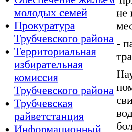
молодых семей
не 
Прокуратура
мес
Трубчевского района
- п
Территориальная
тра
избирательная
Нау
комиссия
пом
Трубчевского района
св
Трубчевская
вод
райветстанция
бол
Информационный