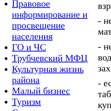
Правовое
вз
информирование и
- н
просвещение
мат
населения
- н
ГО и ЧС
вод
Трубчевский МФЦ
зах
Культурная жизнь
района
- е
Малый бизнес
та
Туризм
куп