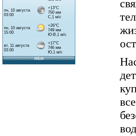
св
тел
жиз
ост
На
де
ку
вс
бе
вод