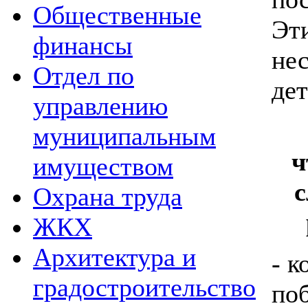
Общественные
Эт
финансы
не
Отдел по
дет
управлению
муниципальным
ч
имуществом
с
Охрана труда
ЖКХ
Архитектура и
- к
градостроительство
по