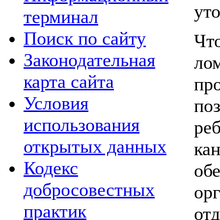
ут
терминал
Поиск по сайту
Чт
Законодательная
лом
карта сайта
про
Условия
поз
использования
реб
открытых данных
ка
Кодекс
обе
добросовестных
ор
практик
от