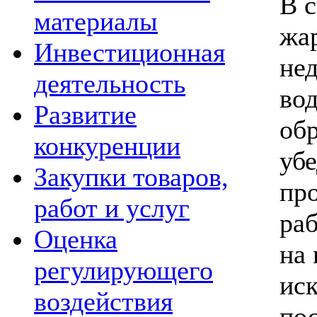
В с
материалы
жар
Инвестиционная
не
деятельность
вод
Развитие
обр
конкуренции
уб
Закупки товаров,
пр
работ и услуг
раб
Оценка
на
регулирующего
ис
воздействия
по