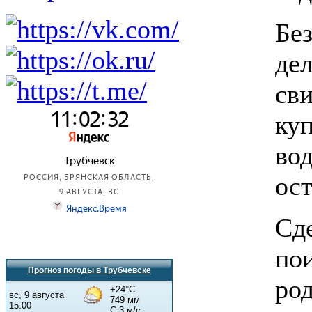
Без
дел
сви
ку
вод
ос
Сд
пои
Прогноз погоды в Трубчевске
ро