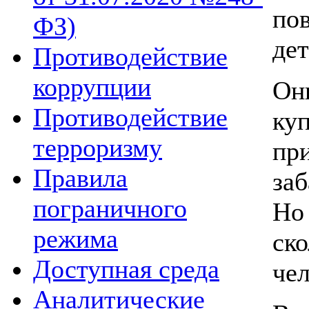
по
ФЗ)
дет
Противодействие
коррупции
Он
Противодействие
куп
терроризму
пр
Правила
заб
пограничного
Но 
режима
ско
Доступная среда
чел
Аналитические