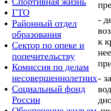
Спортивная жизнь
пр
ГТО
- д
Районный отдел
во
образования
к к
Сектор по опеке и
не
попечительству
пр
Комиссия по делам
несовершеннолетних
- з
Социальный фонд
вод
России
дно
Обеспечение жильем
при