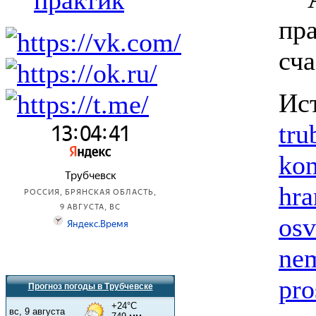
практик
пр
сча
И
tru
kon
hra
osv
nem
pro
Прогноз погоды в Трубчевске