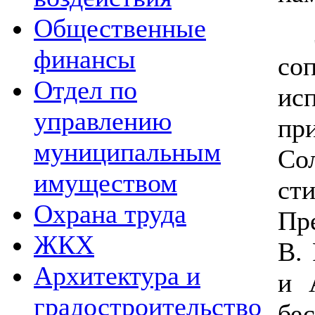
Общественные
За
финансы
со
Отдел по
ис
управлению
пр
муниципальным
С
имуществом
ст
Охрана труда
Пре
ЖКХ
В.
Архитектура и
и 
градостроительство
б