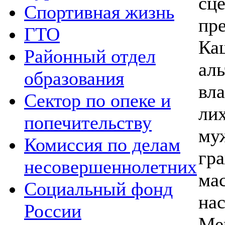
с
Спортивная жизнь
пр
ГТО
Ка
Районный отдел
ал
образования
вл
Сектор по опеке и
ли
попечительству
му
Комиссия по делам
гр
несовершеннолетних
ма
Социальный фонд
на
России
Ме