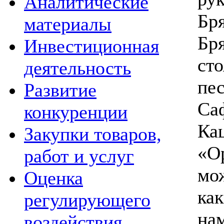
Аналитические
Бр
материалы
Бр
Инвестиционная
ст
деятельность
пе
Развитие
Са
конкуренции
Ка
Закупки товаров,
«О
работ и услуг
мо
Оценка
ка
регулирующего
на
воздействия