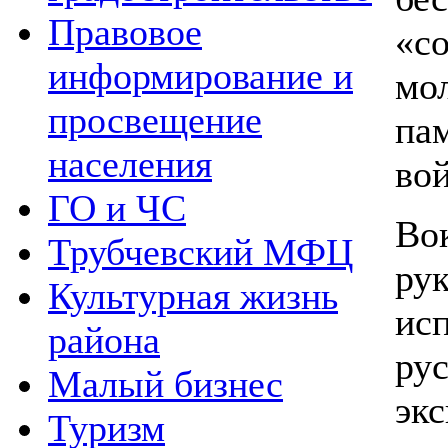
Правовое
«с
информирование и
мо
просвещение
па
населения
вой
ГО и ЧС
Во
Трубчевский МФЦ
ру
Культурная жизнь
ис
района
ру
Малый бизнес
эк
Туризм