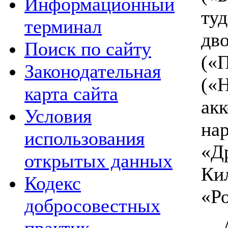
Информационный
ту
терминал
д
Поиск по сайту
(«
Законодательная
(«
карта сайта
ак
Условия
на
использования
«Д
открытых данных
Ки
Кодекс
«Р
добросовестных
Ар