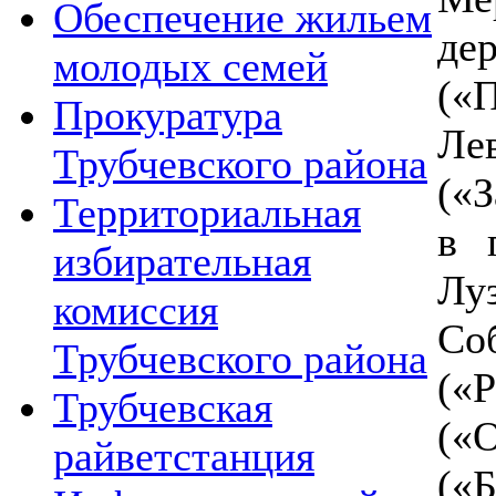
Обеспечение жильем
де
молодых семей
(«
Прокуратура
Ле
Трубчевского района
(«З
Территориальная
в 
избирательная
Лу
комиссия
Со
Трубчевского района
(«Р
Трубчевская
(«
райветстанция
(«