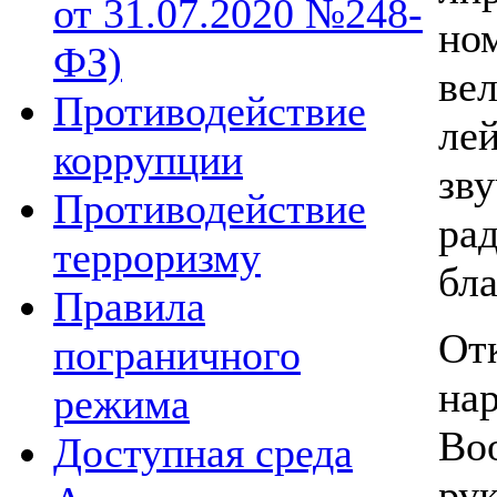
от 31.07.2020 №248-
н
ФЗ)
ве
Противодействие
ле
коррупции
зв
Противодействие
ра
терроризму
бл
Правила
От
пограничного
на
режима
В
Доступная среда
ру