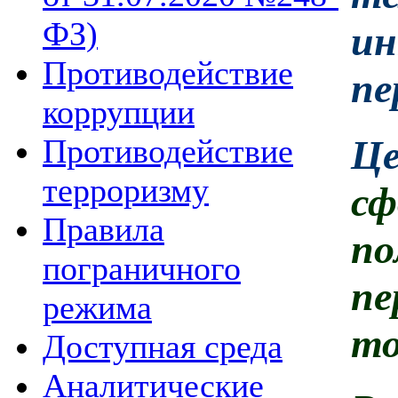
ФЗ)
и
Противодействие
пе
коррупции
Ц
Противодействие
терроризму
с
Правила
по
пограничного
пе
режима
то
Доступная среда
Аналитические