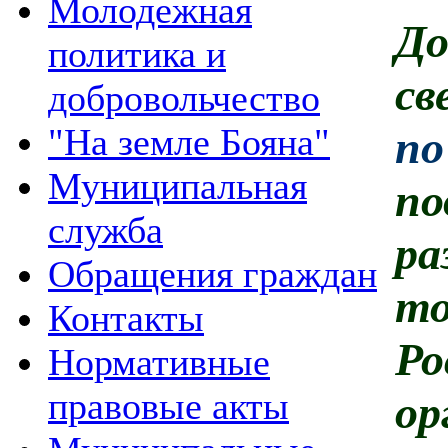
Молодежная
Д
политика и
св
добровольчество
"На земле Бояна"
по
Муниципальная
по
служба
р
Обращения граждан
т
Контакты
Ро
Нормативные
правовые акты
ор