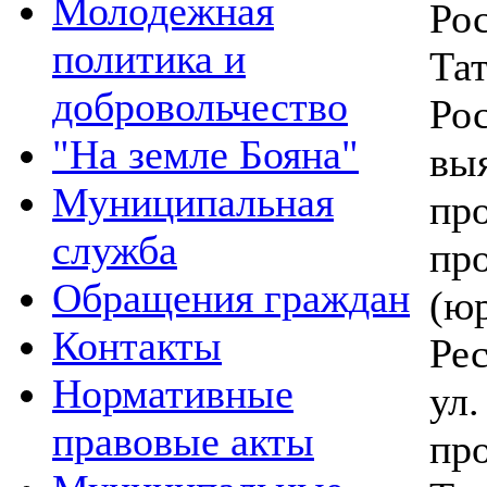
Молодежная
Ро
политика и
Та
добровольчество
Ро
"На земле Бояна"
вы
Муниципальная
пр
служба
пр
Обращения граждан
(ю
Контакты
Ре
Нормативные
ул
правовые акты
пр