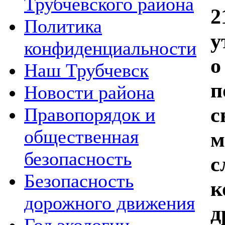
Трубчевского района
2
Политика
у
конфиденциальности
о
Наш Трубчевск
п
Новости района
с
Правопорядок и
общественная
м
безопасность
с
Безопасность
к
дорожного движения
д