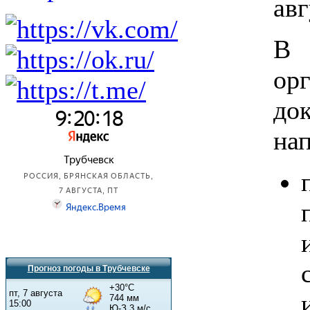
авг
В 
ор
до
на
Прогноз погоды в Трубчевске