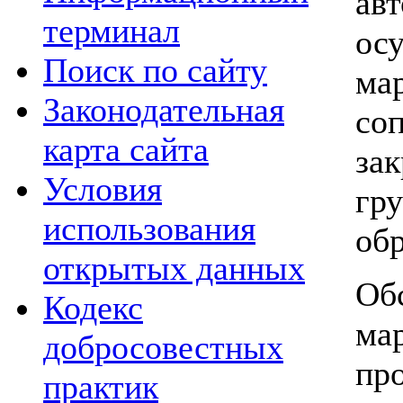
ав
терминал
ос
Поиск по сайту
ма
Законодательная
со
карта сайта
за
Условия
гр
использования
обр
открытых данных
Об
Кодекс
ма
добросовестных
пр
практик