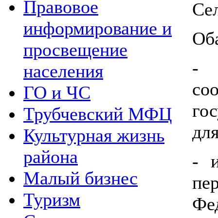
Правовое
Се
информирование и
Оба
просвещение
- 
населения
со
ГО и ЧС
го
Трубчевский МФЦ
для
Культурная жизнь
района
- 
Малый бизнес
пе
Туризм
Фе