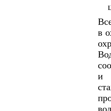
Вс
в 
ох
В
со
и 
ст
пр
во