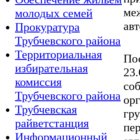
ме
молодых семей
авт
Прокуратура
Трубчевского района
В
Территориальная
По
избирательная
2
комиссия
со
Трубчевского района
ор
Трубчевская
гр
райветстанция
пе
Информационный