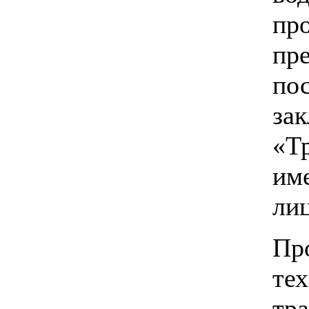
пр
п
по
за
«
им
ли
Пр
те
тр