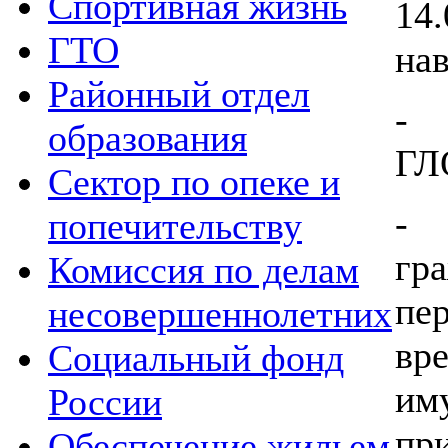
Спортивная жизнь
14
ГТО
на
Районный отдел
- 
образования
ГЛ
Сектор по опеке и
- 
попечительству
гр
Комиссия по делам
пе
несовершеннолетних
вр
Социальный фонд
им
России
п
Обеспечение жильем