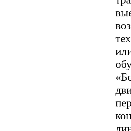
вы
во
те
ил
об
«Б
дв
пе
ко
ли