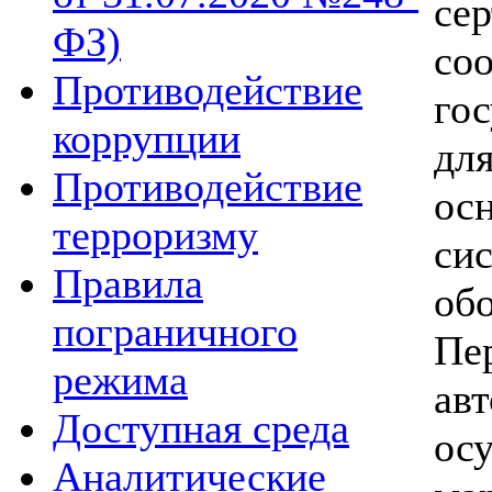
с
ФЗ)
со
Противодействие
го
коррупции
дл
Противодействие
ос
терроризму
с
Правила
об
пограничного
Пе
режима
ав
Доступная среда
ос
Аналитические