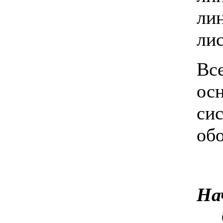
ли
лис
Вс
ос
с
об
Н
С.