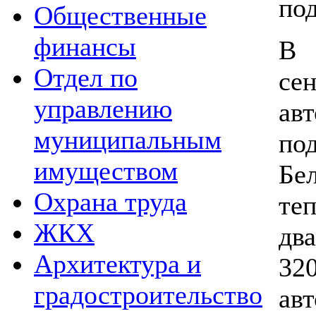
под
Общественные
финансы
В 
Отдел по
се
управлению
ав
муниципальным
п
имуществом
Бе
Охрана труда
те
ЖКХ
дв
Архитектура и
32
градостроительство
ав