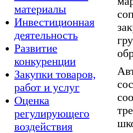
ма
материалы
со
Инвестиционная
за
деятельность
гр
Развитие
обр
конкуренции
Ав
Закупки товаров,
со
работ и услуг
со
Оценка
тр
регулирующего
шк
воздействия