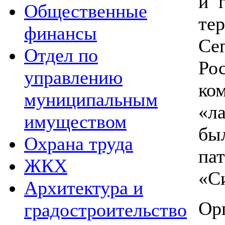
и 
Общественные
те
финансы
Се
Отдел по
Ро
управлению
ко
муниципальным
«л
имуществом
бы
Охрана труда
па
ЖКХ
«С
Архитектура и
Ор
градостроительство