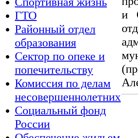
пр
Спортивная жизнь
и 
ГТО
о
Районный отдел
ад
образования
му
Сектор по опеке и
(п
попечительству
Але
Комиссия по делам
несовершеннолетних
Социальный фонд
России
Обеспечение жильем