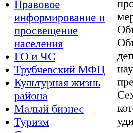
пр
Правовое
м
информирование и
Об
просвещение
Об
населения
де
ГО и ЧС
на
Трубчевский МФЦ
пр
Культурная жизнь
Се
района
ко
Малый бизнес
уд
Туризм