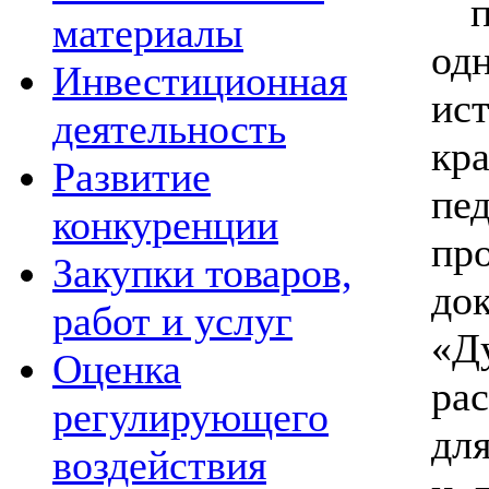
пр
материалы
од
Инвестиционная
ис
деятельность
к
Развитие
п
конкуренции
пр
Закупки товаров,
до
работ и услуг
«
Оценка
ра
регулирующего
дл
воздействия