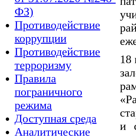
па
ФЗ)
уч
Противодействие
р
коррупции
еж
Противодействие
18 
терроризму
за
Правила
р
пограничного
«Р
режима
ст
Доступная среда
и 
Аналитические