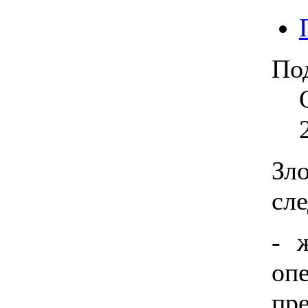
По
Зл
сл
- 
оп
пр