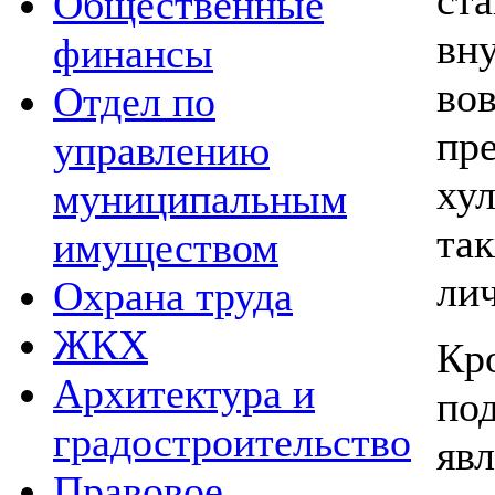
Общественные
вн
финансы
во
Отдел по
пр
управлению
ху
муниципальным
та
имуществом
ли
Охрана труда
ЖКХ
Кр
Архитектура и
по
градостроительство
яв
Правовое