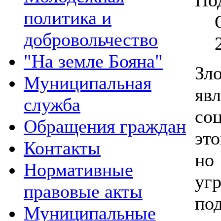
политика и
добровольчество
"На земле Бояна"
Зл
Муниципальная
я
служба
со
Обращения граждан
это
Контакты
но
Нормативные
у
правовые акты
по
Муниципальные