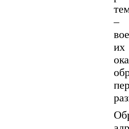
те
– 
во
их
о
об
пе
ра
Об
ад