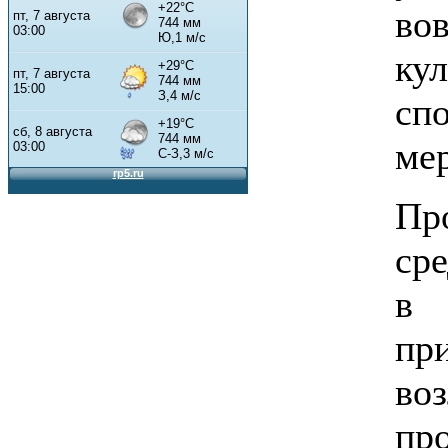
во
ку
сп
ме
Пр
ср
в 
п
во
пр