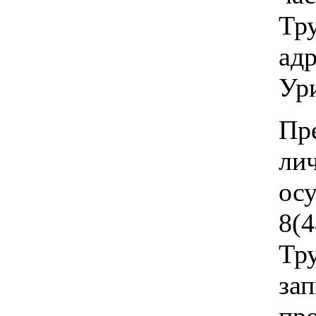
Тр
ад
Ури
Пр
л
ос
8(
Тр
з
пр