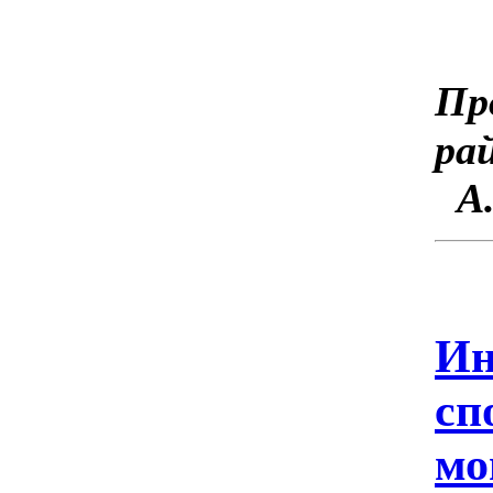
Пр
А.
Ин
сп
мо