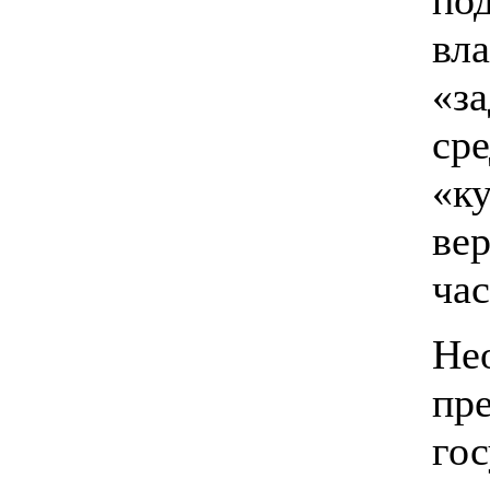
по
в
«з
ср
«ку
ве
час
Не
пр
го