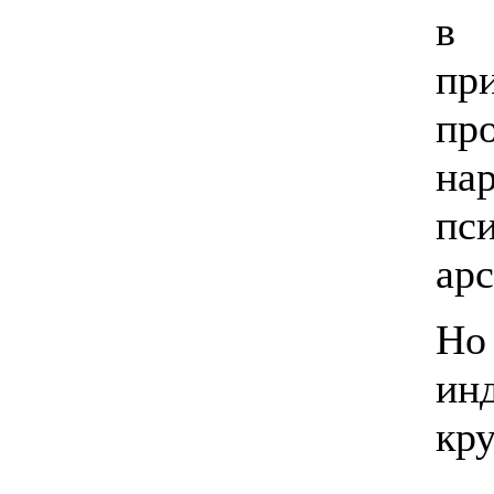
в 
пр
пр
на
пс
арс
Но
ин
кру