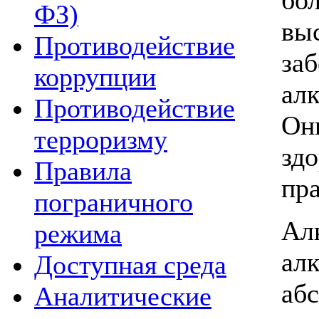
ФЗ)
в
Противодействие
за
коррупции
ал
Противодействие
Он
терроризму
зд
Правила
пр
пограничного
Ал
режима
ал
Доступная среда
аб
Аналитические