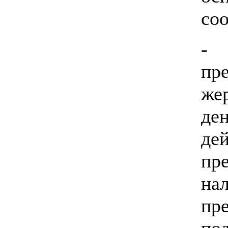
со
-
пр
же
де
д
пр
н
п