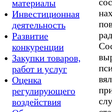
со
материалы
на
Инвестиционная
по
деятельность
ра
Развитие
Со
конкуренции
вы
Закупки товаров,
пс
работ и услуг
вя
Оценка
пр
регулирующего
сл
воздействия
ст