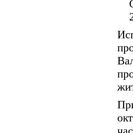
Ис
пр
Ва
пр
жит
Пр
окт
ча