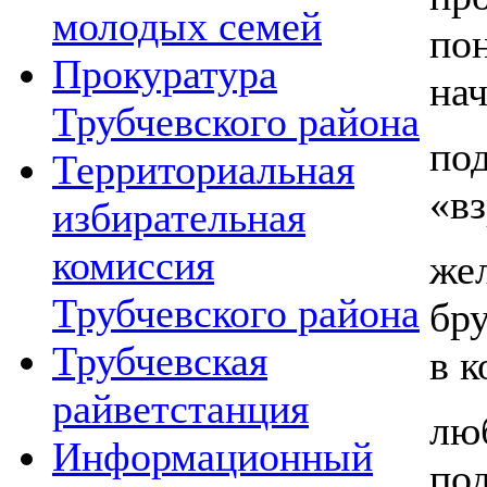
молодых семей
по
Прокуратура
на
Трубчевского района
по
Территориальная
«в
избирательная
комиссия
ж
Трубчевского района
бр
Трубчевская
в к
райветстанция
лю
Информационный
под