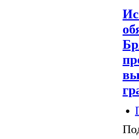
Ис
об
Бр
пр
вы
гр
По