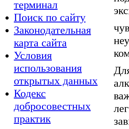
терминал
эк
Поиск по сайту
чу
Законодательная
не
карта сайта
ко
Условия
использования
Д
открытых данных
ал
Кодекс
ва
добросовестных
л
практик
за