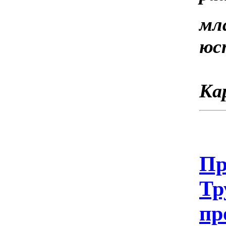
мл
Ка
Пр
Тр
пр