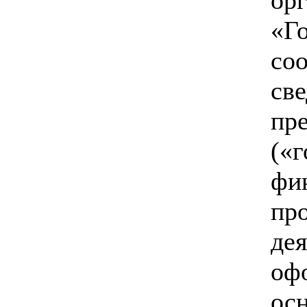
о
«Г
со
св
пр
(«
фи
пр
де
оф
о