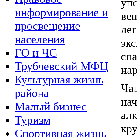
уп
информирование и
ве
просвещение
л
населения
эк
ГО и ЧС
с
Трубчевский МФЦ
на
Культурная жизнь
Ч
района
на
Малый бизнес
ал
Туризм
кру
Спортивная жизнь