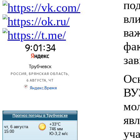
п
вл
ва
ф
за
Ос
ВУ
мо
яв
Прогноз погоды в Трубчевске
уч