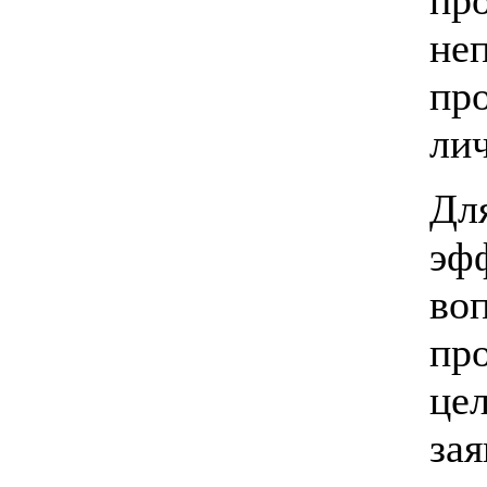
н
пр
ли
Дл
эф
во
пр
це
за