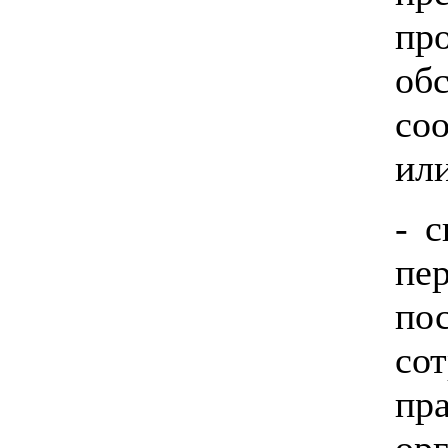
п
об
со
ил
- 
пе
по
со
пр