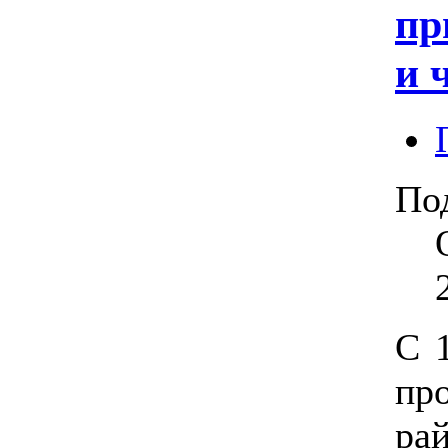
пр
и 
По
С 1
пр
р