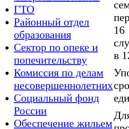
се
ГТО
пе
Районный отдел
16
образования
сл
Сектор по опеке и
в 1
попечительству
Уп
Комиссия по делам
с
несовершеннолетних
ед
Социальный фонд
России
Д
Обеспечение жильем
п