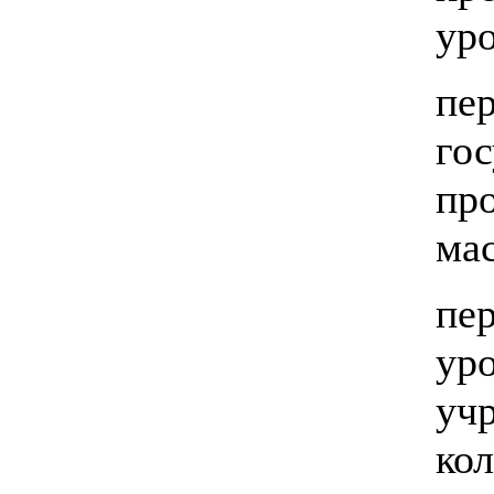
ур
пе
го
пр
ма
пе
ур
уч
кол