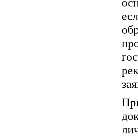
ос
ес
о
пр
го
ре
зая
Пр
до
лич