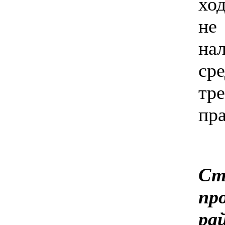
хо
не
на
ср
тр
пр
Ст
пр
ра