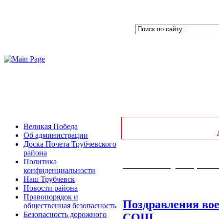
Великая Победа
Об администрации
Доска Почета Трубчевского
района
Политика
Районный отдел образова
конфиденциальности
Наш Трубчевск
Новости района
Правопорядок и
Поздравления во
общественная безопасность
Безопасность дорожного
СОШ