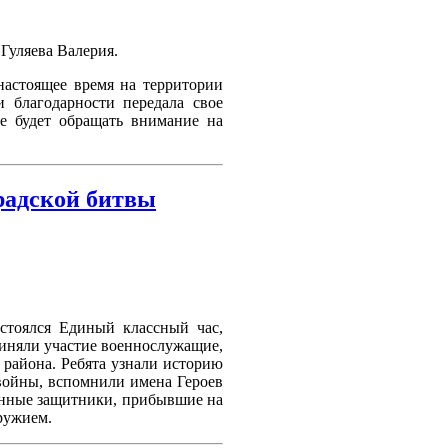
Гуляева Валерия.
астоящее время на территории
и благодарности передала свое
е будет обращать внимание на
радской битвы
остоялся Единый классный час,
риняли участие военнослужащие,
 района. Ребята узнали историю
войны, вспомнили имена Героев
енные защитники, прибывшие на
ружием.