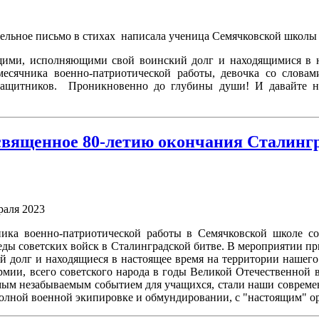
ательное письмо в стихах написала ученица Семячковской школы 
щими, исполняющими свой воинский долг и находящимися в н
месячника военно-патриотической работы, девочка со словам
защитников. Проникновенно до глубины души! И давайте н
священное 80-летию окончания Сталинг
раля 2023
ника военно-патриотической работы в Семячковской школе с
ды советских войск в Сталинградской битве. В мероприятии п
 долг и находящиеся в настоящее время на территории нашего
мии, всего советского народа в годы Великой Отечественной 
мым незабываемым событием для учащихся, стали наши соврем
полной военной экипировке и обмундировании, с "настоящим" о