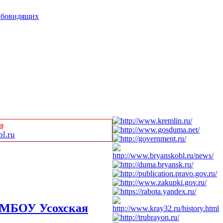
абовидящих
я
l.ru
в МБОУ Усохская