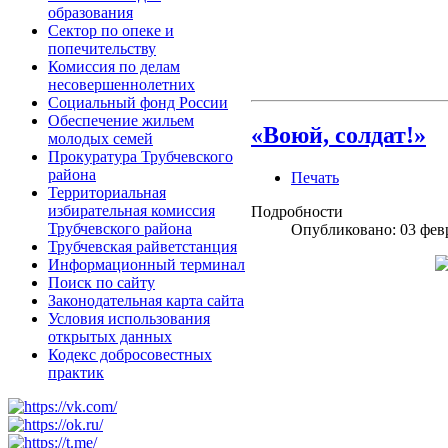
образования
Сектор по опеке и
попечительству
Комиссия по делам
несовершеннолетних
Социальный фонд России
Обеспечение жильем
«Воюй, солдат!»
молодых семей
Прокуратура Трубчевского
района
Печать
Территориальная
избирательная комиссия
Подробности
Трубчевского района
Опубликовано: 03 фев
Трубчевская райветстанция
Информационный терминал
Поиск по сайту
Законодательная карта сайта
Условия использования
открытых данных
Кодекс добросовестных
практик