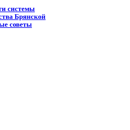
ти системы
ьства Брянской
ные советы