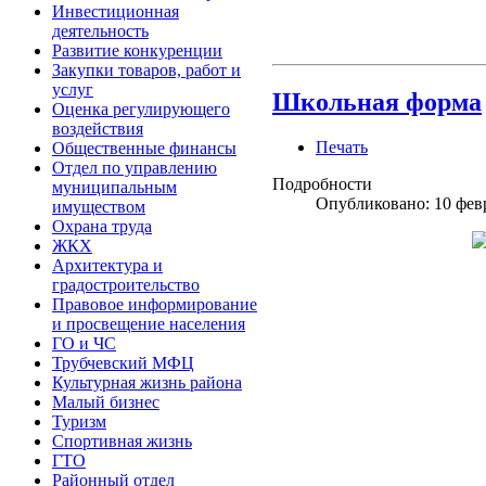
Инвестиционная
деятельность
Развитие конкуренции
Закупки товаров, работ и
услуг
Школьная форма
Оценка регулирующего
воздействия
Печать
Общественные финансы
Отдел по управлению
Подробности
муниципальным
Опубликовано: 10 фев
имуществом
Охрана труда
ЖКХ
Архитектура и
градостроительство
Правовое информирование
и просвещение населения
ГО и ЧС
Трубчевский МФЦ
Культурная жизнь района
Малый бизнес
Туризм
Спортивная жизнь
ГТО
Районный отдел