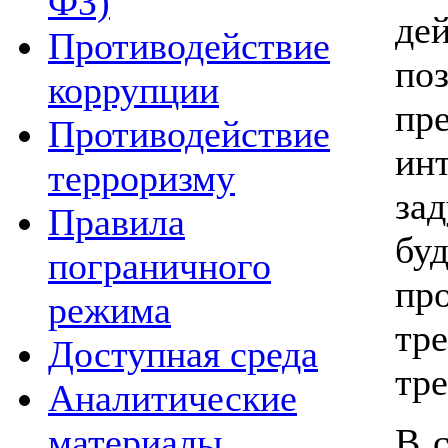
ФЗ)
де
Противодействие
по
коррупции
п
Противодействие
ин
терроризму
за
Правила
бу
пограничного
пр
режима
тр
Доступная среда
тре
Аналитические
В 
материалы