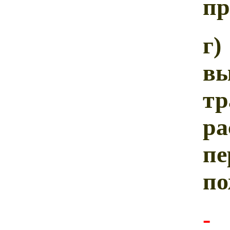
пр
г
в
тр
ра
п
по
-