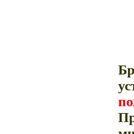
Н
Б
у
п
П
м