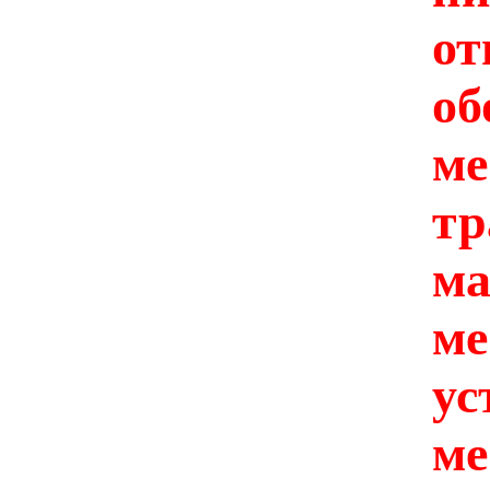
о
о
ме
тр
ма
м
у
м