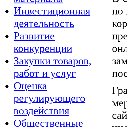
по
Инвестиционная
ко
деятельность
пр
Развитие
он
конкуренции
за
Закупки товаров,
пос
работ и услуг
Оценка
Гр
регулирующего
ме
воздействия
са
Общественные