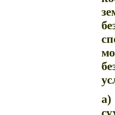
з
бе
с
м
б
ус
а)
с