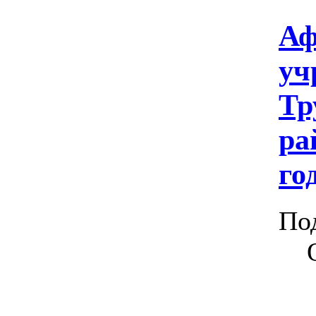
Аф
уч
Тр
ра
го
По