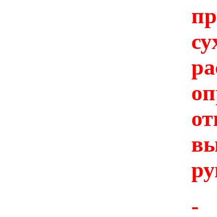
п
с
р
о
о
вы
ру
-