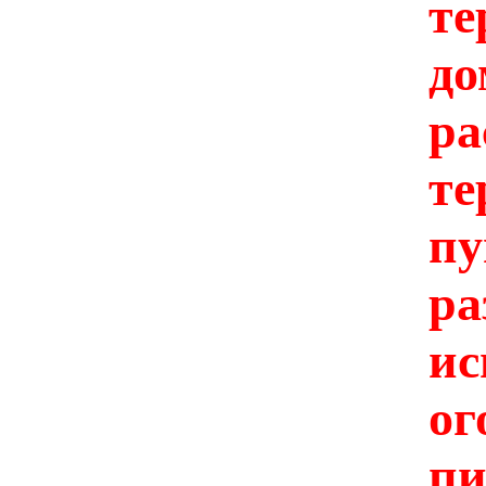
т
до
р
т
п
р
и
о
п