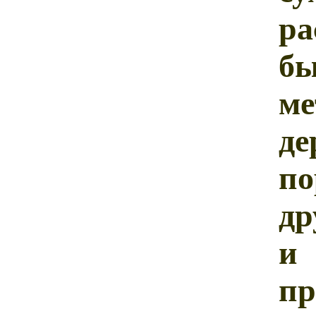
р
бы
м
д
п
др
и
пр