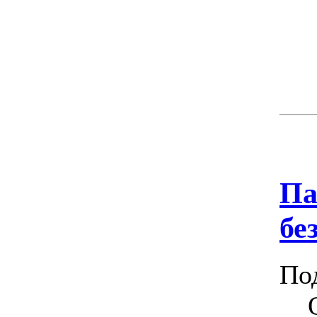
Па
бе
По