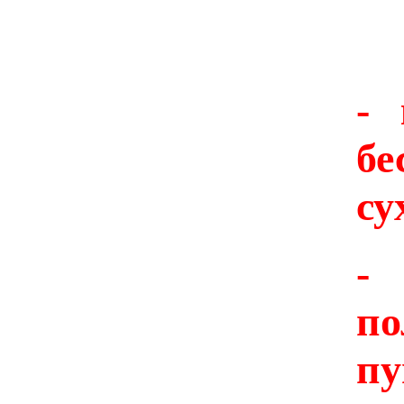
- 
б
су
п
п