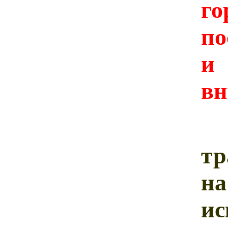
г
по
и
вн
В
тр
на
и