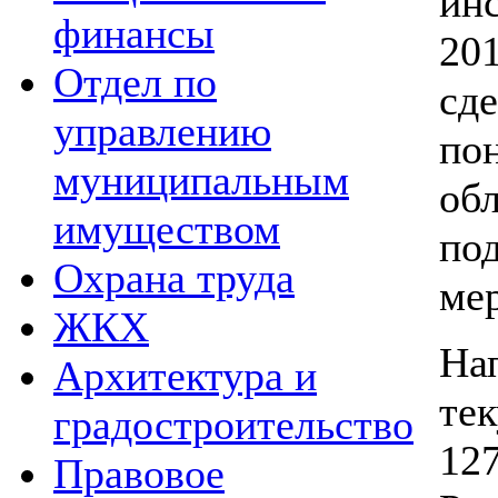
ин
финансы
20
Отдел по
сд
управлению
по
муниципальным
об
имуществом
п
Охрана труда
ме
ЖКХ
На
Архитектура и
тек
градостроительство
12
Правовое