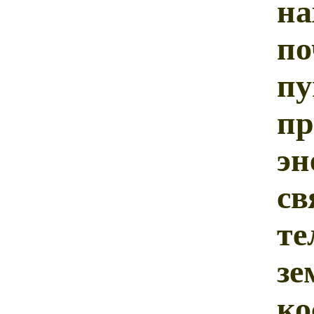
н
п
п
пр
э
с
те
з
ко