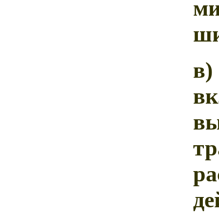
ми
ши
в
в
в
тр
р
д