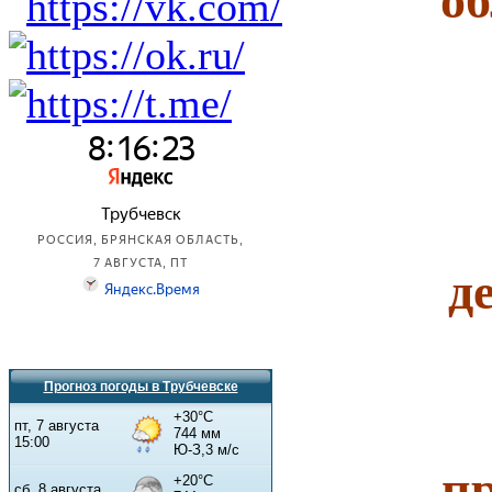
о
д
Прогноз погоды в Трубчевске
пр