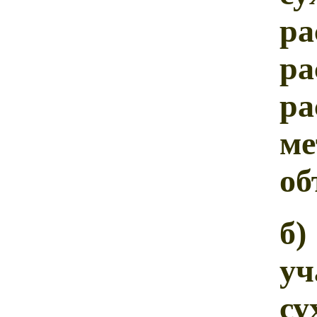
р
р
р
м
об
б
у
с