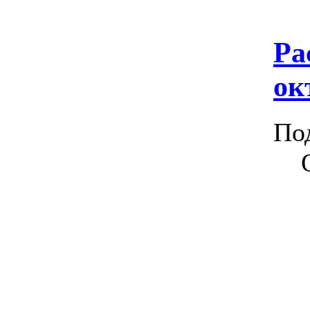
Ра
ок
По