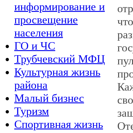
информирование и
от
просвещение
чт
населения
р
ГО и ЧС
го
Трубчевский МФЦ
пу
Культурная жизнь
пр
района
Ка
Малый бизнес
св
Туризм
за
Спортивная жизнь
От