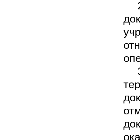
до
уч
от
оп
те
до
от
до
ок