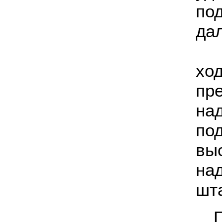
по
да
А
хо
пр
на
по
вы
на
шта