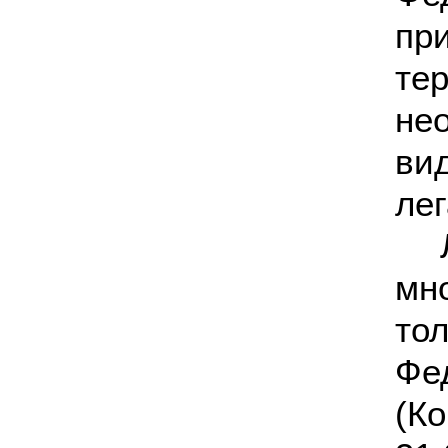
пр
те
не
ви
ле
мн
то
Фе
(К