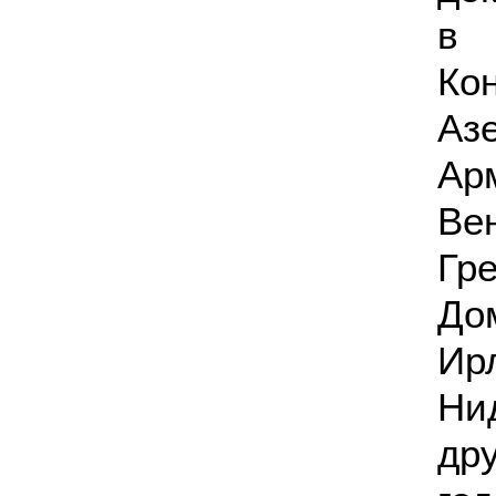
в 
Ко
Аз
Ар
Ве
Гр
До
Ир
Ни
др