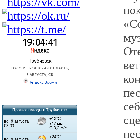
по
«С
му
От
вет
ко
пе
се
Прогноз погоды в Трубчевске
сц
пе