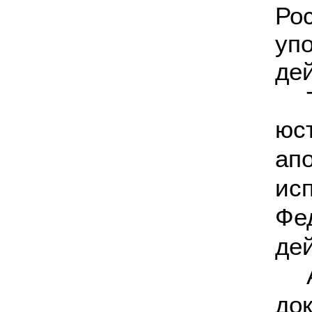
Ро
уп
де
юс
ап
ис
Фе
де
до