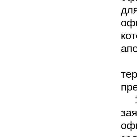
дл
оф
ко
ап
те
пр
за
о