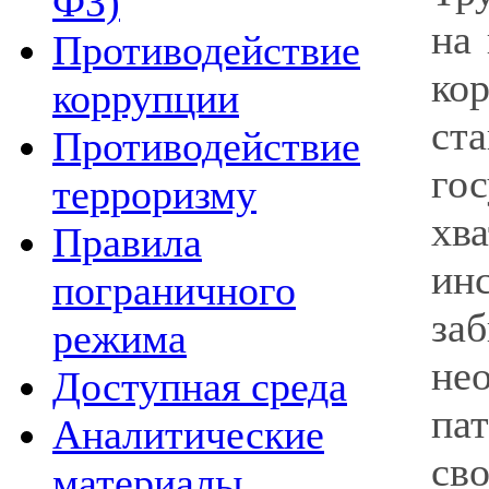
ФЗ)
на 
Противодействие
ко
коррупции
ст
Противодействие
го
терроризму
хв
Правила
инс
пограничного
за
режима
не
Доступная среда
па
Аналитические
св
материалы