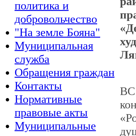
р
политика и
пр
добровольчество
«Д
"На земле Бояна"
ху
Муниципальная
Ля
служба
Обращения граждан
На
Контакты
ВС
Нормативные
ко
правовые акты
«Р
Муниципальные
ду