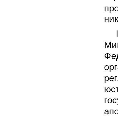
пр
ник
Ми
Фе
ор
ре
ю
го
ап