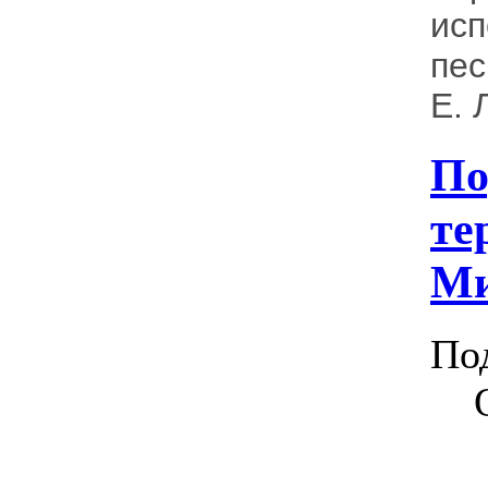
ис
пес
Е. 
По
те
Ми
По