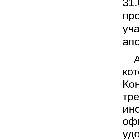
31
пр
уч
ап
ко
Ко
тр
ин
оф
уд