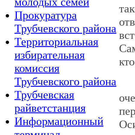
молодых семей
та
Прокуратура
от
Трубчевского района
вс
Территориальная
Сам
избирательная
кто
комиссия
Трубчевского района
Ве
Трубчевская
оч
райветстанция
пе
Информационный
Ос
терминал