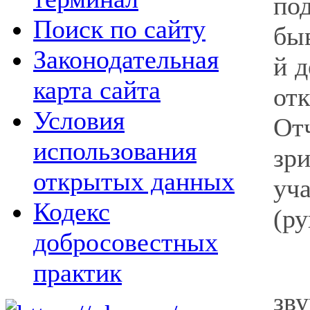
по
Поиск по сайту
бы
Законодательная
й д
карта сайта
от
Условия
От
использования
зр
открытых данных
уч
Кодекс
(ру
добросовестных
практик
зв