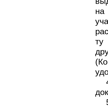
вы
на
уч
ра
ту
др
(К
уд
док