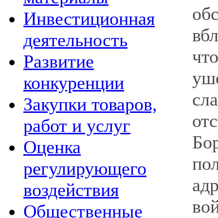
об
Инвестиционная
вб
деятельность
чт
Развитие
уш
конкуренции
сл
Закупки товаров,
от
работ и услуг
Бо
Оценка
по
регулирующего
ад
воздействия
во
Общественные