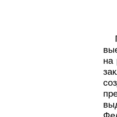
вы
на 
за
со
пр
вы
Фе