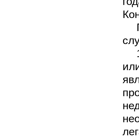
го
Кон
слу
ил
яв
пр
не
не
ле