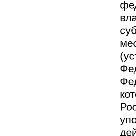
фе
вл
су
ме
(у
Фе
Фе
ко
Ро
уп
д