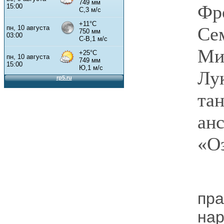
Фр
Се
Мих
Лу
та
ан
«Оз
пр
на