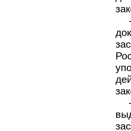
за
д
за
Ро
уп
д
за
в
за