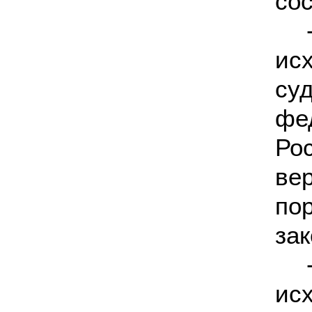
сос
ис
су
фе
Ро
ве
п
за
ис