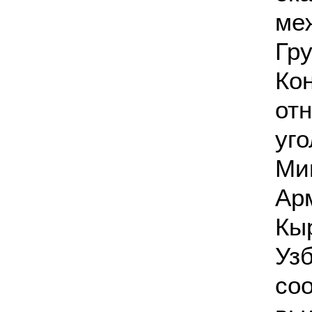
ме
Гр
Ко
от
уг
Ми
Ар
Кы
Уз
со