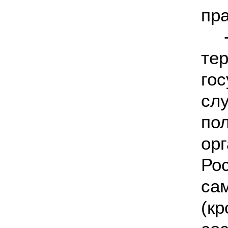
пр
те
го
сл
по
ор
Ро
са
(к