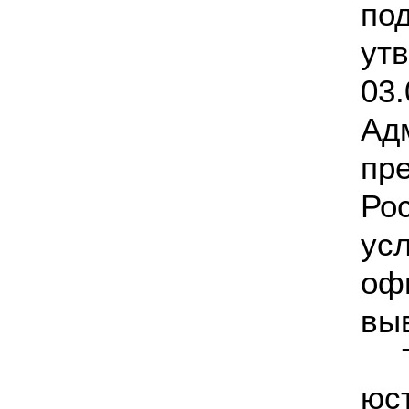
по
ут
03
А
пр
Ро
ус
оф
выв
юс