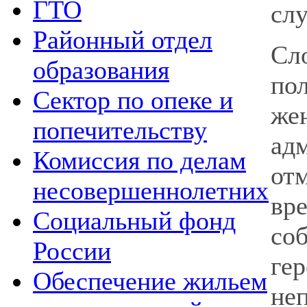
ГТО
сл
Районный отдел
Сл
образования
по
Сектор по опеке и
же
попечительству
ад
Комиссия по делам
от
несовершеннолетних
вре
Социальный фонд
со
России
ге
Обеспечение жильем
не