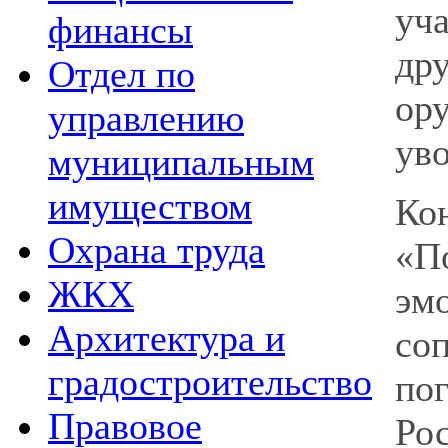
уч
финансы
др
Отдел по
ор
управлению
уво
муниципальным
имуществом
Ко
Охрана труда
«П
ЖКХ
эм
Архитектура и
со
градостроительство
по
Правовое
Ро