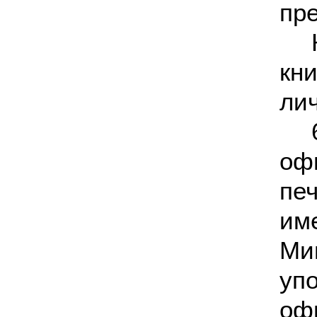
пре
кн
ли
оф
пе
им
Ми
уп
оф